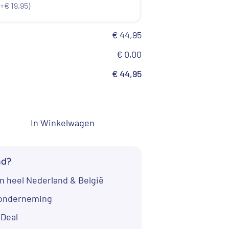
44,95.
(+€ 19,95)
€ 44,95
€ 0,00
€ 44,95
In Winkelwagen
nd?
n heel Nederland & België
tonderneming
iDeal