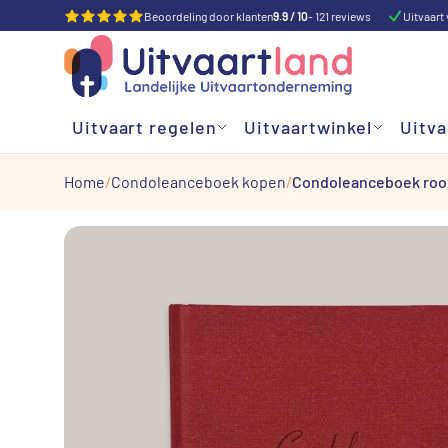
Beoordeling door klanten
9.9 / 10
- 121 reviews
Uitvaart 
Uitvaart regelen
Uitvaartwinkel
Uitva
Home
Condoleanceboek kopen
Condoleanceboek roo