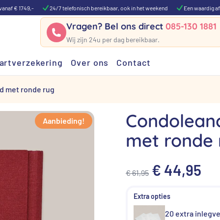
vanaf € 1749,-
24/7 telefonisch bereikbaar, ook in het weekend
Een waardig af
Vragen? Bel ons direct
085-130 1881
Wij zijn 24u per dag bereikbaar.
artverzekering
Over ons
Contact
d met ronde rug
Condolean
Aanbieding!
met ronde 
Oorspronke
Hu
€
44,95
€
61,95
prijs
pri
was:
is:
20 extra inlegve