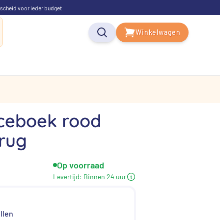
scheid voor ieder budget
Winkelwagen
ceboek rood
rug
Op voorraad
lijke
idige
Levertijd:
Binnen 24 uur
js
llen