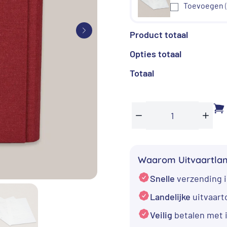
€ 61,95.
€ 
Toevoegen
Product totaal
Opties totaal
Totaal
Condoleanceboek
Min
Plus
rood
met
Waarom Uitvaartla
ronde
Snelle
verzending i
rug
aantal
Landelijke
uitvaar
Veilig
betalen met 