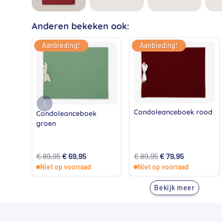
Anderen bekeken ook:
Aanbieding!
Aanbieding!
Condoleanceboek rood
Condoleanceboek
groen
Oorspronkelijke
Huidige
Oorspronkelijke
Huidige
€
89,95
€
69,95
€
89,95
€
79,95
Niet op voorraad
prijs
prijs
Niet op voorraad
prijs
prijs
was:
is:
was:
is:
Bekijk meer
€ 89,95.
€ 69,95.
€ 89,95.
€ 79,95.