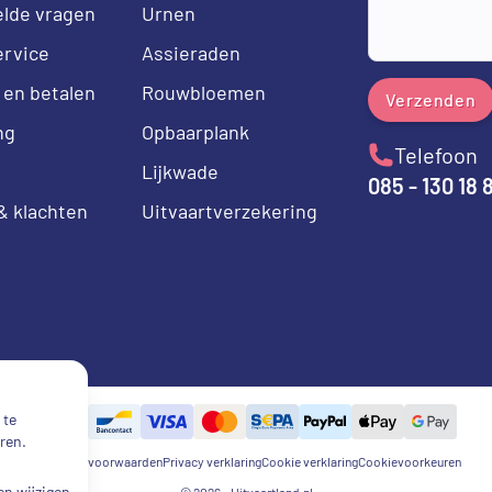
elde vragen
Urnen
ervice
Assieraden
 en betalen
Rouwbloemen
Verzenden
ng
Opbaarplank
Telefoon
Lijkwade
085 - 130 18 
& klachten
Uitvaartverzekering
 te
ren.
Algemene voorwaarden
Privacy verklaring
Cookie verklaring
Cookievoorkeuren
n wijzigen
© 2026 - Uitvaartland.nl