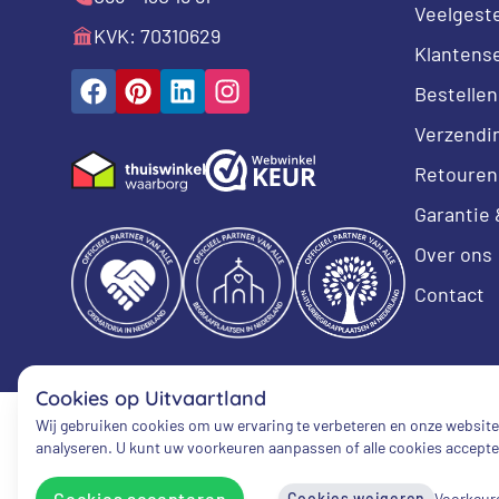
Veelgest
KVK: 70310629
Klantens
Bestellen
Verzendi
Retouren
Garantie 
Over ons
Contact
Cookies op Uitvaartland
Wij gebruiken cookies om uw ervaring te verbeteren en onze website
analyseren. U kunt uw voorkeuren aanpassen of alle cookies accepte
Cookies accepteren
Cookies weigeren
Voorkeure