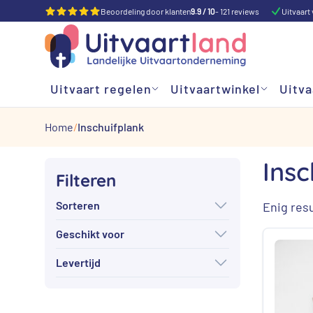
Beoordeling door klanten
9.9 / 10
- 121 reviews
Uitvaart 
Uitvaart regelen
Uitvaartwinkel
Uitva
Home
Inschuifplank
Insc
Filteren
Sorteren
Enig resu
Geschikt voor
Levertijd