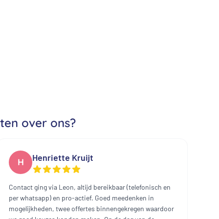
ten over ons?
Henriette Kruijt
H
Contact ging via Leon, altijd bereikbaar (telefonisch en
Ui
per whatsapp) en pro-actief. Goed meedenken in
mo
mogelijkheden, twee offertes binnengekregen waardoor
ee