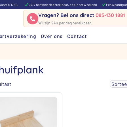
vanaf € 1749,-
24/7 telefonisch bereikbaar, ook in het weekend
Een waardig af
Vragen? Bel ons direct
085-130 1881
Wij zijn 24u per dag bereikbaar.
artverzekering
Over ons
Contact
huifplank
ltaat