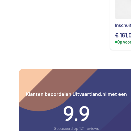
Inschu
€
161,
Op voo
Klanten beoordelen Uitvaartland.nl met een
9.9
Gebaseerd op 121 reviews