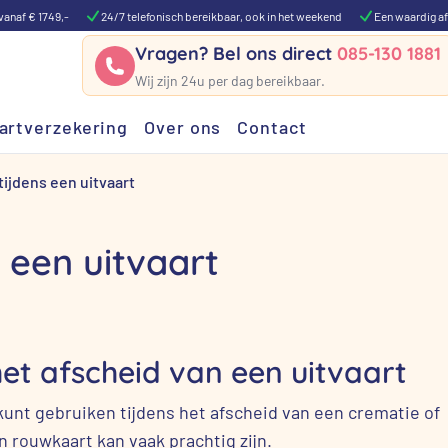
vanaf € 1749,-
24/7 telefonisch bereikbaar, ook in het weekend
Een waardig af
Vragen? Bel ons direct
085-130 1881
Wij zijn 24u per dag bereikbaar.
artverzekering
Over ons
Contact
tijdens een uitvaart
 een uitvaart
het afscheid van een uitvaart
kunt gebruiken tijdens het afscheid van een crematie of
n rouwkaart kan vaak prachtig zijn.