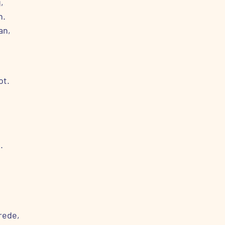
,
n.
an,
ot.
.
vrede,