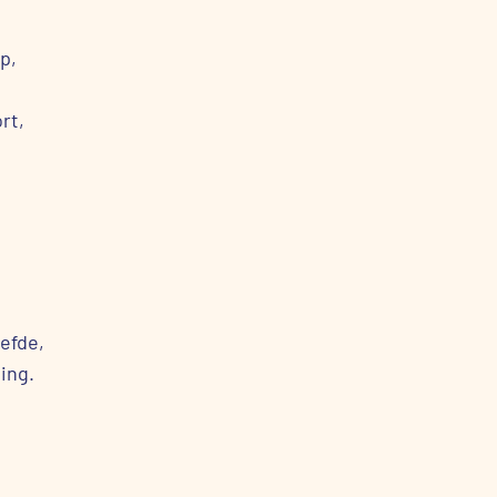
p,
rt,
efde,
ing.