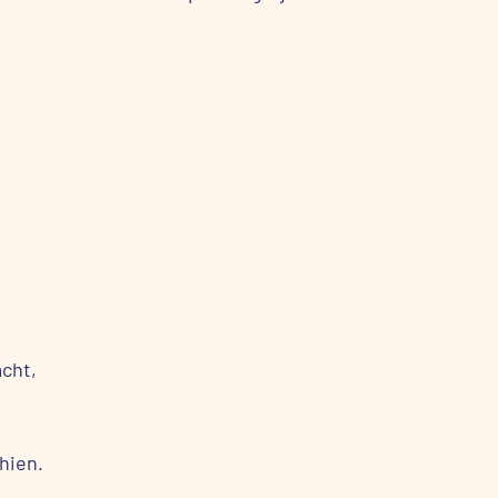
acht,
hien.