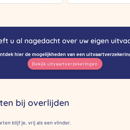
was:
is:
was:
is:
€ 29,95.
€ 19,95.
€ 68,95.
€ 49,50.
ft u al nagedacht over uw eigen uitva
ntdek hier de mogelijkheden van een
uitvaartverzekerin
Bekijk uitvaartverzekeringen
en bij overlijden
ten blijf je, vrij als een vlinder.