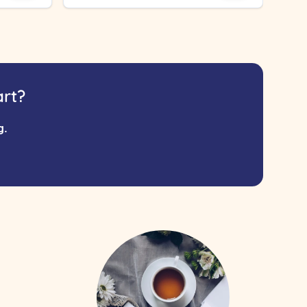
art?
g.