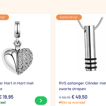
ing!
Aanbieding!
r Hart in Hart met
RVS ashanger Cilinder me
es
zwarte strepen
Oorspronkelijke
Huidige
Oorspronkelijke
Huidige
€
19,95
€
49,50
€
68,95
Bekijk product
raad
prijs
prijs
Niet op voorraad
prijs
prijs