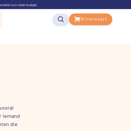
scheid voor ieder budget
Winkelwagen
vooral
er iemand
hten die