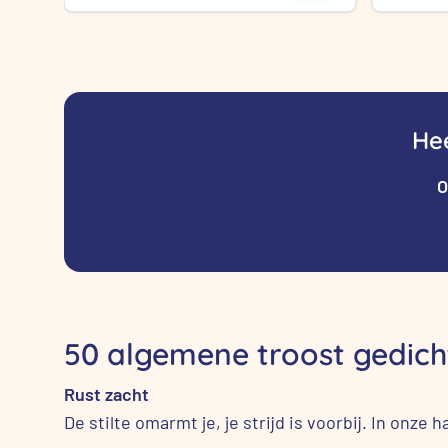
was:
is:
€ 29,95.
€ 19,95.
Hee
O
50 algemene troost gedicht
Rust zacht
De stilte omarmt je, je strijd is voorbij. In onze har