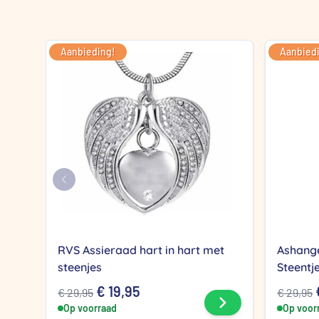
Aanbieding!
Aanbied
RVS Assieraad hart in hart met
Ashange
steenjes
Steentj
Oorspronkelijke
Huidige
€
19,95
€
29,95
€
29,95
Bekijk product
Op voorraad
prijs
prijs
Op voor