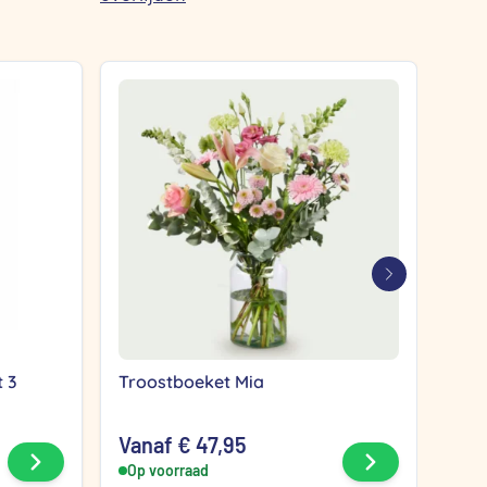
Aan
t 3
Troostboeket Mia
Gou
stee
Vanaf
€
47,95
€
32
Bekijk product
Bekijk produc
Op voorraad
Op 