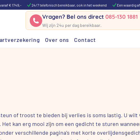
vanaf € 1749,-
24/7 telefonisch bereikbaar, ook in het weekend
Een waardig af
Vragen? Bel ons direct
085-130 1881
Wij zijn 24u per dag bereikbaar.
artverzekering
Over ons
Contact
un of troost te bieden bij verlies is soms lastig. U wilt 
 Het kan erg mooi zijn om een gedicht te sturen wanne
eronder verschillende pagina’s met korte overlijdensgedic