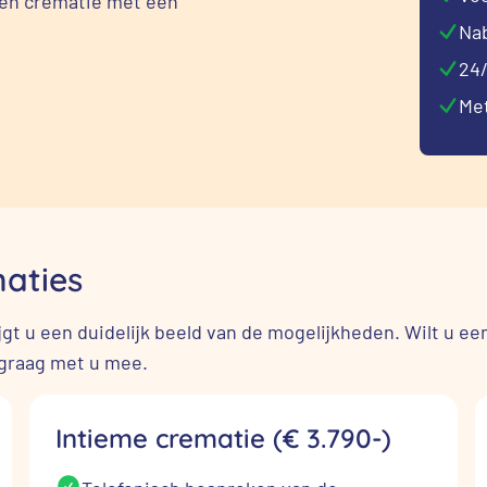
 een crematie met een
Na
24/
Met
maties
gt u een duidelijk beeld van de mogelijkheden. Wilt u ee
graag met u mee.
Intieme crematie (€ 3.790-)