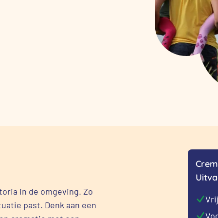
Crem
Uitva
oria in de omgeving. Zo
Vri
tuatie past. Denk aan een
Voo