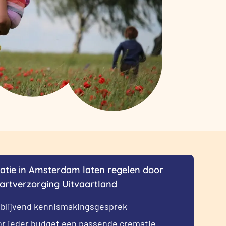
atie in Amsterdam laten regelen door
artverzorging Uitvaartland
jblijvend kennismakingsgesprek
r ieder budget een passende crematie