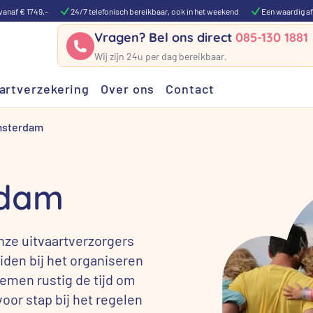
vanaf € 1749,-
24/7 telefonisch bereikbaar, ook in het weekend
Een waardig af
Vragen? Bel ons direct
085-130 1881
Wij zijn 24u per dag bereikbaar.
artverzekering
Over ons
Contact
msterdam
rdam
nze uitvaartverzorgers
iden bij het organiseren
emen rustig de tijd om
oor stap bij het regelen