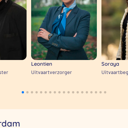
Leontien
Soraya
ster
Uitvaartverzorger
Uitvaartbeg
erdam