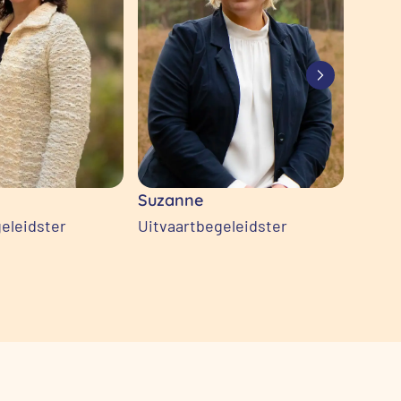
Suzanne
Joan
eleidster
Uitvaartbegeleidster
Uitva