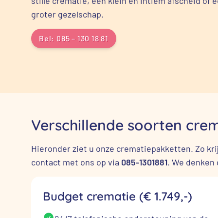
stille crematie, een klein en intiem afscheid of
groter gezelschap.
Bel: 085 – 130 18 81
Verschillende soorten cre
Hieronder ziet u onze crematiepakketten. Zo krij
contact met ons op via
085-1301881
. We denken 
Budget crematie (€ 1.749,-)