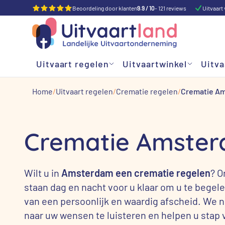
Beoordeling door klanten
9.9 / 10
- 121 reviews
Uitvaart 
Uitvaart regelen
Uitvaartwinkel
Uitva
Home
Uitvaart regelen
Crematie regelen
Crematie A
Crematie Amste
Wilt u in
Amsterdam een crematie regelen
? O
staan dag en nacht voor u klaar om u te begele
van een persoonlijk en waardig afscheid. We n
naar uw wensen te luisteren en helpen u stap v