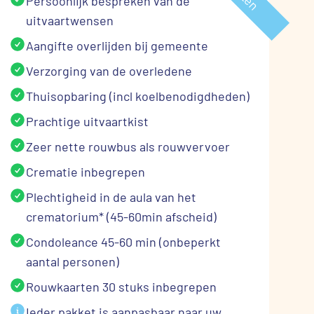
Persoonlijk bespreken van de
uitvaartwensen
Aangifte overlijden bij gemeente
Verzorging van de overledene
Thuisopbaring (incl koelbenodigdheden)
Prachtige uitvaartkist
Zeer nette rouwbus als rouwvervoer
Crematie inbegrepen
Plechtigheid in de aula van het
crematorium* (45-60min afscheid)
Condoleance 45-60 min (onbeperkt
aantal personen)
Rouwkaarten 30 stuks inbegrepen
Ieder pakket is aanpasbaar naar uw