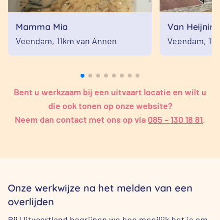
Mamma Mia
Van Heijnin
Veendam,
11km van Annen
Veendam,
12
Bent u werkzaam bij een uitvaart locatie en wilt u
die ook tonen op onze website?
Neem dan contact met ons op via
085 – 130 18 81
.
Onze werkwijze na het melden van een
overlijden
Bij Uitvaartland begrijpen we hoe moeilijk het is om