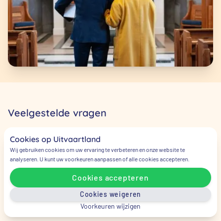
Veelgestelde vragen
Cookies op Uitvaartland
Wie moet ik als eerste bellen bij
Wij gebruiken cookies om uw ervaring te verbeteren en onze website te
een overlijden?
analyseren. U kunt uw voorkeuren aanpassen of alle cookies accepteren.
Cookies accepteren
Bel als eerste de huisarts en daarna kunt u
Cookies weigeren
direct bellen met ons op
085 – 130 18 81
. Wij
Voorkeuren wijzigen
vertellen u dan wat de vervolgstappen zijn.