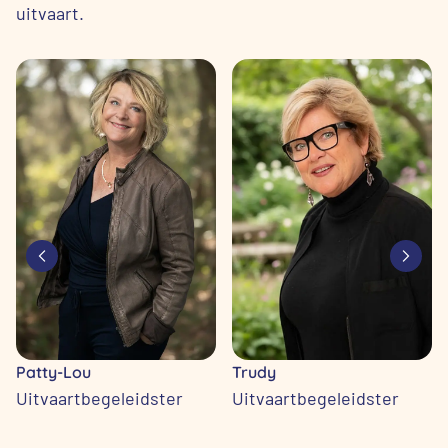
uitvaart.
Patty-Lou
Trudy
Uitvaartbegeleidster
Uitvaartbegeleidster