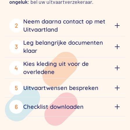
ongeluk
: bel uw uitvaartverzekeraar.
Neem daarna contact op met
2
Uitvaartland
Leg belangrijke documenten
3
klaar
Kies kleding uit voor de
4
overledene
Uitvaartwensen bespreken
5
Checklist downloaden
6