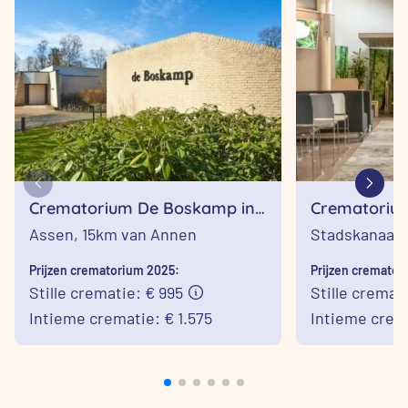
Crematorium De Boskamp in
Crematorium
Assen
Stadskanaa
Assen,
15km van Annen
Stadskanaal,
Prijzen crematorium 2025:
Prijzen cremator
Stille crematie: € 995
Stille cremat
Intieme crematie: € 1.575
Intieme crema