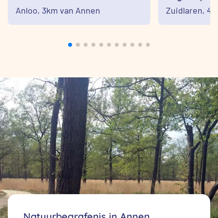
Anloo,
3km van Annen
Zuidlaren,
4k
Natuurbegrafenis in Annen