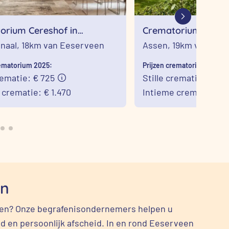
orium Cereshof in
Crematorium De Bo
anaal
Assen
naal,
18km van Eeserveen
Assen,
19km van Ees
rematorium 2025:
Prijzen crematorium 2025:
rematie: € 725
Stille crematie: € 995
 crematie: € 1.470
Intieme crematie: € 1
en
veen? Onze begrafenisondernemers helpen u
d en persoonlijk afscheid. In en rond Eeserveen