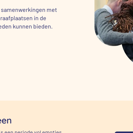
ij samenwerkingen met
raafplaatsen in de
kheden kunnen bieden.
een
is een periode vol emoties,