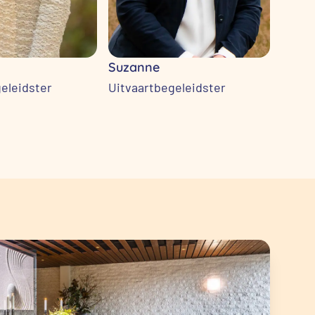
Suzanne
Joan
eleidster
Uitvaartbegeleidster
Uitva