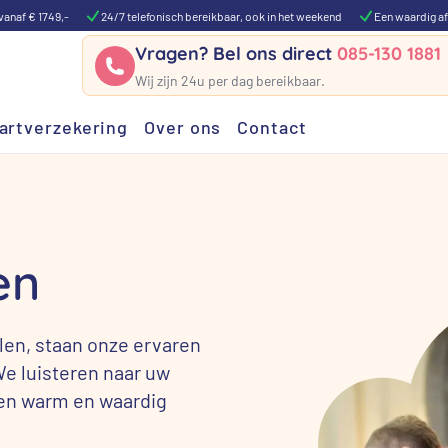
vanaf € 1749,-
24/7 telefonisch bereikbaar, ook in het weekend
Een waardig af
Vragen? Bel ons direct
085-130 1881
Wij zijn 24u per dag bereikbaar.
artverzekering
Over ons
Contact
en
len, staan onze ervaren
We luisteren naar uw
een warm en waardig