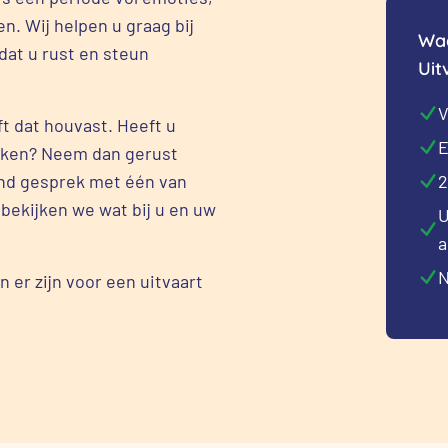
en. Wij helpen u graag bij
Waa
dat u rust en steun
Uit
V
t dat houvast. Heeft u
E
eken? Neem dan gerust
vend gesprek met één van
2
bekijken we wat bij u en uw
U
a
N
 er zijn voor een uitvaart