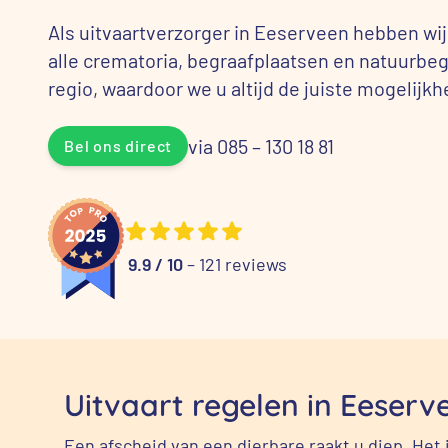
Als uitvaartverzorger in Eeserveen hebben w
alle crematoria, begraafplaatsen en natuurbeg
regio, waardoor we u altijd de juiste mogelij
via 085 – 130 18 81
Bel ons direct
9.9 / 10
– 121 reviews
Uitvaart regelen in Eeserv
Een afscheid van een dierbare raakt u diep. Het 