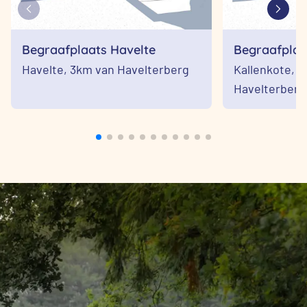
Begraafplaats Havelte
Begraafplaa
Havelte,
3km van Havelterberg
Kallenkote,
4
Havelterberg