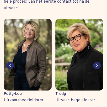
hele proces: van het eerste contact tot na de
uitvaart.
Patty-Lou
Trudy
Uitvaartbegeleidster
Uitvaartbegeleidster