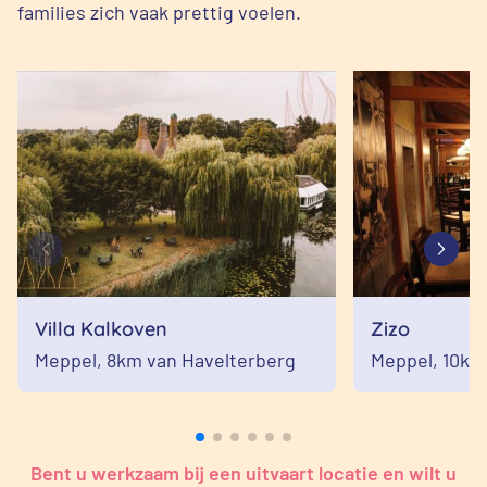
families zich vaak prettig voelen.
Villa Kalkoven
Zizo
Meppel,
8km van Havelterberg
Meppel,
10km
Bent u werkzaam bij een uitvaart locatie en wilt u