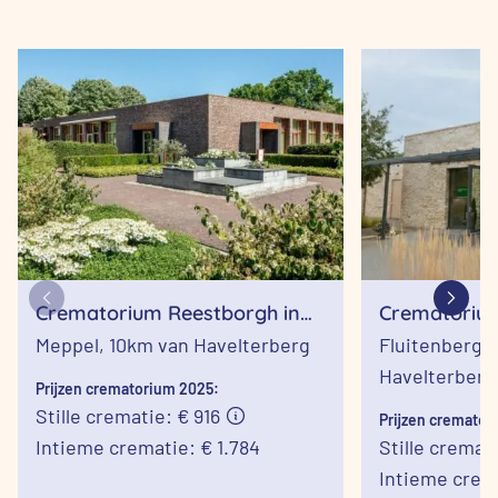
Crematorium Reestborgh in
Crematoriu
Meppel
Meppel,
10km van Havelterberg
Fluitenberg,
Havelterberg
Prijzen crematorium 2025:
Stille crematie: € 916
Prijzen cremator
Intieme crematie: € 1.784
Stille cremati
Intieme crema