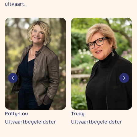
uitvaart.
Patty-Lou
Trudy
Uitvaartbegeleidster
Uitvaartbegeleidster