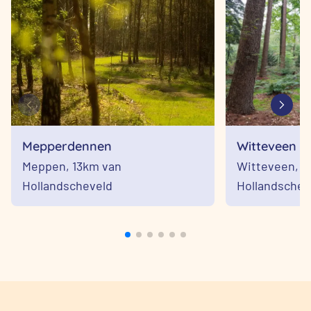
Mepperdennen
Witteveen
Meppen,
13km van
Witteveen,
1
Hollandscheveld
Hollandschev