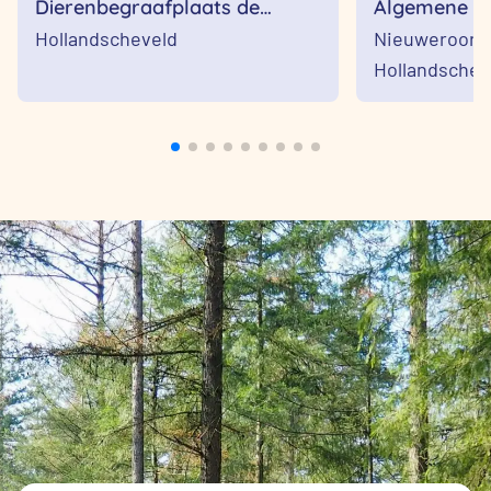
Dierenbegraafplaats de
Algemene be
Marand
Nieuweroor
Hollandscheveld
Nieuweroord
Hollandschev