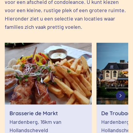
voor een afscheid of condoleance. U kunt kiezen
voor een kleine, rustige plek of een grotere ruimte.
Hieronder ziet u een selectie van locaties waar
families zich vaak prettig voelen.
Brasserie de Markt
De Troubad
Hardenberg,
16km van
Hardenberg,
Hollandscheveld
Hollandschev