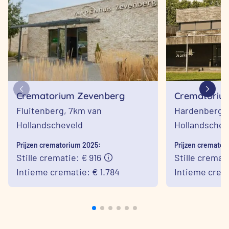
Crematorium Zevenberg
Crematorium
Hardenberg
Fluitenberg,
7km van
Hardenberg,
Hollandscheveld
Hollandschev
Prijzen crematorium 2025:
Prijzen cremator
Stille crematie: € 916
Stille cremat
Intieme crematie: € 1.784
Intieme crema