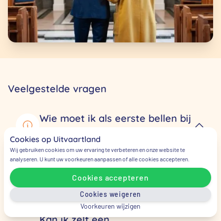
Veelgestelde vragen
Wie moet ik als eerste bellen bij
een overlijden?
Cookies op Uitvaartland
Wij gebruiken cookies om uw ervaring te verbeteren en onze website te
Bel als eerste de huisarts en daarna kunt u
analyseren. U kunt uw voorkeuren aanpassen of alle cookies accepteren.
direct bellen met ons op
085 – 130 18 81
. Wij
Cookies accepteren
vertellen u dan wat de vervolgstappen zijn.
Cookies weigeren
Voorkeuren wijzigen
Kan ik zelf een