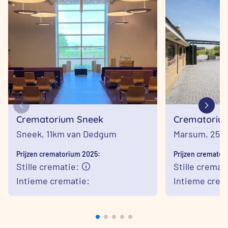
Crematorium Sneek
Crematoriu
Sneek,
11km van Dedgum
Marsum,
25k
Prijzen crematorium 2025:
Prijzen cremator
Stille crematie:
Stille cremati
Intieme crematie:
Intieme crema