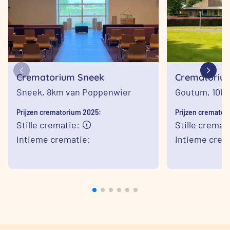
Crematorium Sneek
Crematoriu
Sneek,
8km van Poppenwier
Goutum,
10k
Prijzen crematorium 2025:
Prijzen cremator
Stille crematie:
Stille cremat
Intieme crematie:
Intieme crema