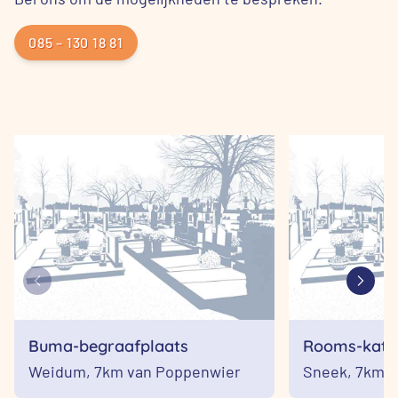
085 – 130 18 81
Buma-begraafplaats
Rooms-katho
begraafplaat
Weidum,
7km van Poppenwier
Sneek,
7km v
Martinusker