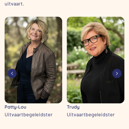
uitvaart.
Patty-Lou
Trudy
Uitvaartbegeleidster
Uitvaartbegeleidster