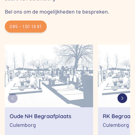
Bel ons om de mogelijkheden te bespreken.
085 – 130 18 81
Oude NH Begraafplaats
RK Begraafp
Culemborg
Culemborg