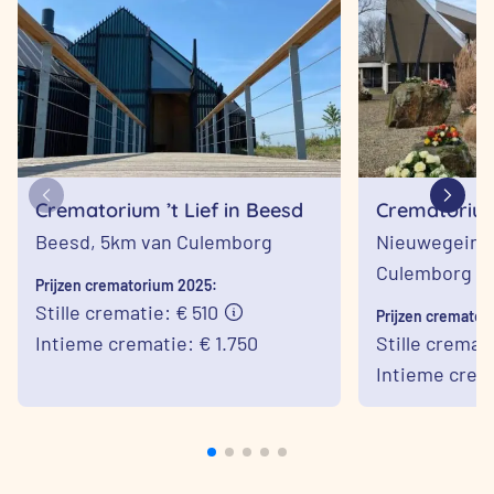
Crematorium ’t Lief in Beesd
Crematorium
Nieuwegein
Beesd,
5km van Culemborg
Nieuwegein,
Culemborg
Prijzen crematorium 2025:
Stille crematie: € 510
Prijzen cremator
Intieme crematie: € 1.750
Stille cremat
Intieme crema