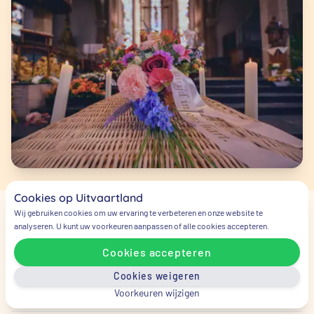
Cookies op Uitvaartland
Wij gebruiken cookies om uw ervaring te verbeteren en onze website te
analyseren. U kunt uw voorkeuren aanpassen of alle cookies accepteren.
Veelgestelde vragen
Cookies accepteren
Wie moet ik als eerste bellen bij
Cookies weigeren
een overlijden?
Voorkeuren wijzigen