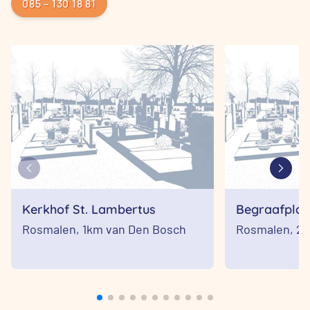
085 – 130 18 81
Kerkhof St. Lambertus
Begraafplaa
Rosmalen,
1km van Den Bosch
Rosmalen,
2k