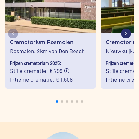
Crematorium Rosmalen
Crematorium
Nieuwkuijk
Rosmalen,
2km van Den Bosch
Nieuwkuijk,
1
Prijzen crematorium 2025:
Prijzen cremator
Stille crematie: € 799
Stille cremat
Intieme crematie: € 1.608
Intieme crema