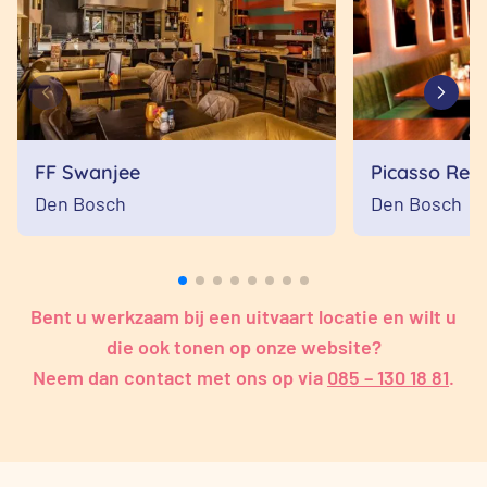
FF Swanjee
Picasso Res
Den Bosch
Den Bosch
Bent u werkzaam bij een uitvaart locatie en wilt u
die ook tonen op onze website?
Neem dan contact met ons op via
085 – 130 18 81
.