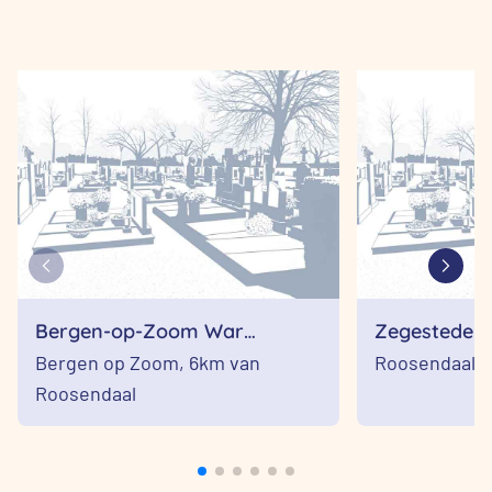
Bergen-op-Zoom War
Zegestede
Cemetery
Bergen op Zoom,
6km van
Roosendaal
Roosendaal