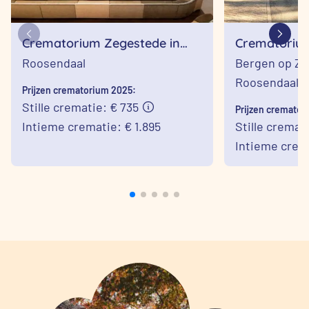
Crematorium Zegestede in
Crematoriu
Roosendaal
Bergen op 
Roosendaal
Bergen op Z
Roosendaal
Prijzen crematorium 2025:
Stille crematie: € 735
Prijzen cremator
Intieme crematie: € 1.895
Stille cremat
Intieme crema