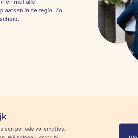
samen met alle
laatsen in de regio. Zo
fscheid.
jk
is een periode vol emoties,
en. Wij helpen u graag bij
Waa