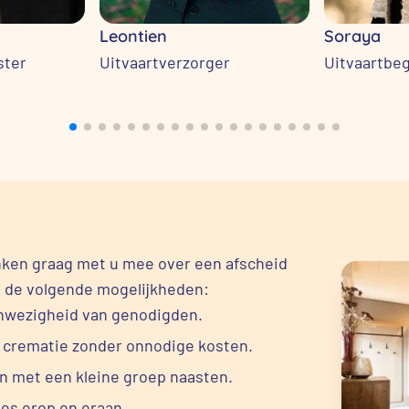
Leontien
Soraya
ster
Uitvaartverzorger
Uitvaartbeg
ken graag met u mee over een afscheid
e de volgende mogelijkheden:
anwezigheid van genodigden.
e crematie zonder onnodige kosten.
jn met een kleine groep naasten.
les erop en eraan.