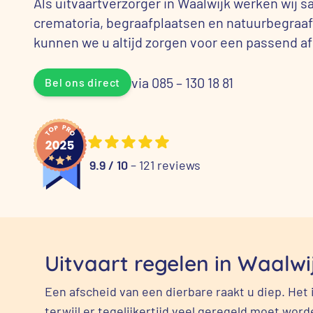
Als uitvaartverzorger in Waalwijk werken wij 
crematoria, begraafplaatsen en natuurbegraafp
kunnen we u altijd zorgen voor een passend a
via 085 – 130 18 81
Bel ons direct
9.9 / 10
– 121 reviews
Uitvaart regelen in Waalwi
Een afscheid van een dierbare raakt u diep. Het 
terwijl er tegelijkertijd veel geregeld moet word