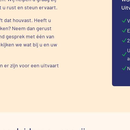
t u rust en steun ervaart.
Uit
t dat houvast. Heeft u
V
eken? Neem dan gerust
E
vend gesprek met één van
2
kijken we wat bij u en uw
U
a
 er zijn voor een uitvaart
N