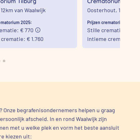
orium Tilburg
Crematorium Seters
Oosterhout
,
12km van Waalwijk
Oosterhout,
15km van
rematorium 2025:
Prijzen crematorium 2025:
rematie: € 770
Stille crematie: € 953
 crematie: € 1.760
Intieme crematie: € 1
jk? Onze begrafenisondernemers helpen u graag
rsoonlijk afscheid. In en rond Waalwijk zijn
men met u welke plek en vorm het beste aansluit
e kiezen uit: