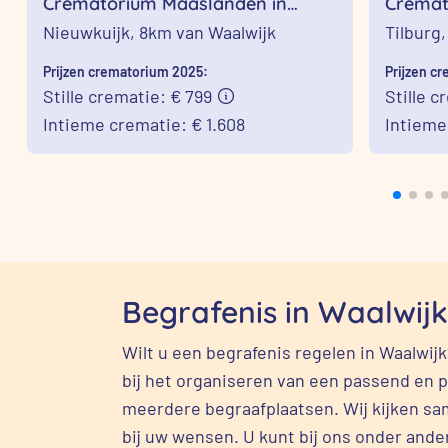
Crematorium Maaslanden in
Cremat
Nieuwkuijk
Nieuwkuijk,
8km van Waalwijk
Tilburg
Prijzen crematorium 2025:
Prijzen c
Stille crematie: € 799
Stille c
Intieme crematie: € 1.608
Intieme
Begrafenis in Waalwijk
Wilt u een begrafenis regelen in Waalwi
bij het organiseren van een passend en pe
meerdere begraafplaatsen. Wij kijken sa
bij uw wensen. U kunt bij ons onder ander