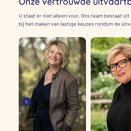
Onze vertrouwde uitvaartbe
U staat er niet alleen voor. Ons team bestaat ui
bij het maken van lastige keuzes rondom de uitv