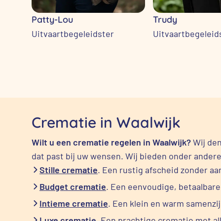
Patty-Lou
Trudy
Uitvaartbegeleidster
Uitvaartbegeleid
Crematie in Waalwijk
Wilt u een crematie regelen in Waalwijk?
Wij den
dat past bij uw wensen. Wij bieden onder ander
Stille crematie
. Een rustig afscheid zonder a
Budget crematie
. Een eenvoudige, betaalbar
Intieme crematie
. Een klein en warm samenzi
Luxe crematie
. Een prachtige crematie met al