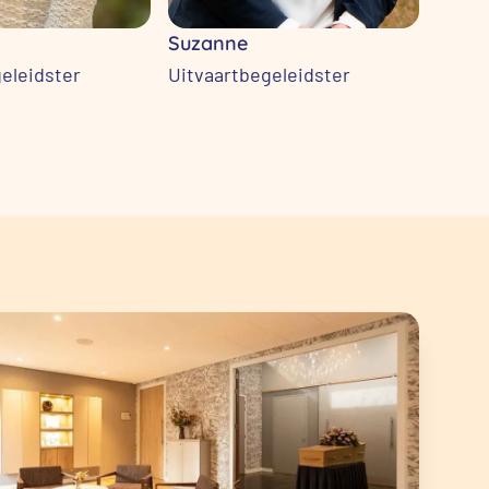
Suzanne
Joan
eleidster
Uitvaartbegeleidster
Uitva