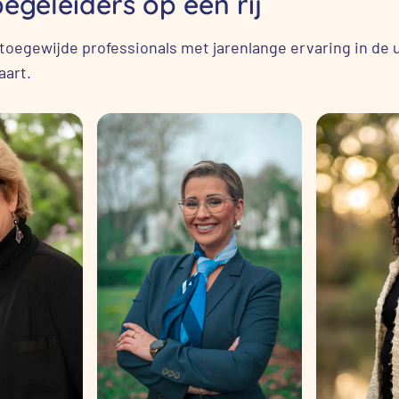
geleiders op een rij
t toegewijde professionals met jarenlange ervaring in de 
aart.