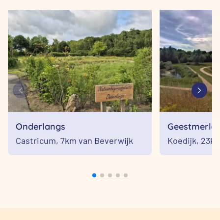
Onderlangs
Geestmerlo
Castricum,
7km van Beverwijk
Koedijk,
23km