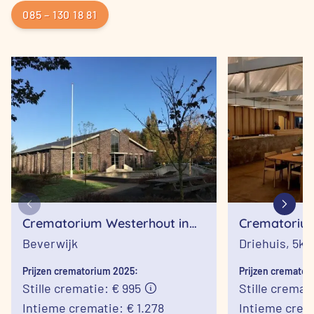
085 – 130 18 81
Crematorium Westerhout in
Crematorium
Beverwijk
Driehuis
Beverwijk
Driehuis,
5km
Prijzen crematorium 2025:
Prijzen cremator
Stille crematie: € 995
Stille cremat
Intieme crematie: € 1.278
Intieme crema