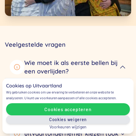
Veelgestelde vragen
Wie moet ik als eerste bellen bij
een overlijden?
Cookies op Uitvaartland
Bel eerst de
huisarts
. Daarna kunt u ons direct
Wij gebruiken cookies om uw ervaring te verbeteren en onze website te
bellen op
085 – 130 18 81
. We vertellen u meteen
analyseren. U kunt uw voorkeuren aanpassen of alle cookies accepteren.
wat u kunt doen.
Cookies accepteren
Cookies weigeren
Kan ik zelf een
Voorkeuren wijzigen
uitvaartondernemer kiezen (ook