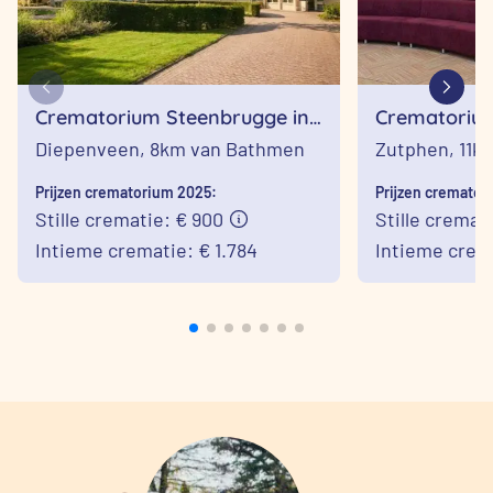
Crematorium Steenbrugge in
Crematoriu
Diepenveen
Zutphen
Diepenveen,
8km van Bathmen
Zutphen,
11k
Prijzen crematorium 2025:
Prijzen cremator
Stille crematie: € 900
Stille cremat
Intieme crematie: € 1.784
Intieme crema