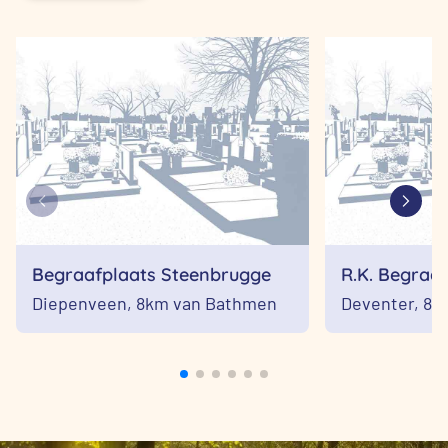
Begraafplaats Steenbrugge
R.K. Begraaf
Lebuinus
Diepenveen,
8km van Bathmen
Deventer,
8k