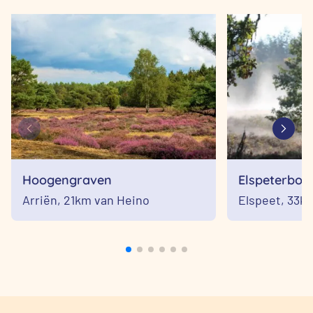
Hoogengraven
Elspeterbos
Arriën,
21km van Heino
Elspeet,
33km