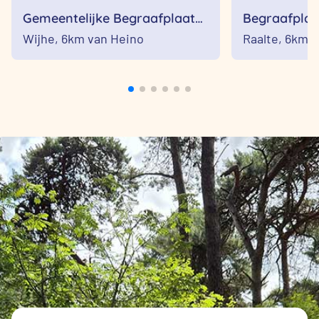
Gemeentelijke Begraafplaats
Begraafplaa
Rust Zacht
Wijhe,
6km van Heino
Raalte,
6km v