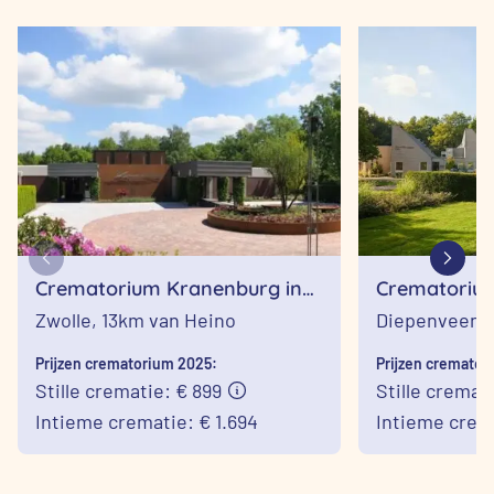
Crematorium Kranenburg in
Crematorium
Zwolle
Diepenveen
Zwolle,
13km van Heino
Diepenveen,
Prijzen crematorium 2025:
Prijzen cremator
Stille crematie: € 899
Stille cremat
Intieme crematie: € 1.694
Intieme crema