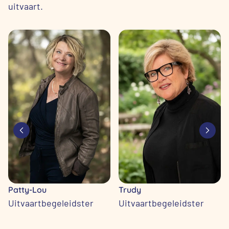
uitvaart.
Patty-Lou
Trudy
Uitvaartbegeleidster
Uitvaartbegeleidster