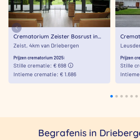
Crematorium Zeister Bosrust in
Cremat
Zeist
Zeist,
4km van Driebergen
Leusde
Prijzen crematorium 2025:
Prijzen c
Stille crematie: € 698
Stille c
Intieme crematie: € 1.686
Intieme
Begrafenis in Drieberg