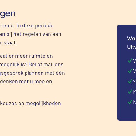
rgen
rtenis. In deze periode
pen bij het regelen van een
Waa
r staat.
Uit
taat er meer ruimte en
V
mogelijk is? Bel of mail ons
V
ngsgesprek plannen met één
ij denken met u mee en
2
M
N
e keuzes en mogelijkheden