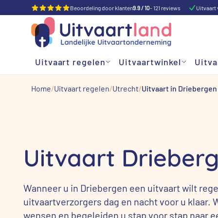
Beoordeling door klanten
9.9 / 10
- 121 reviews
Uitvaart 
Uitvaart regelen
Uitvaartwinkel
Uitva
Home
Uitvaart regelen
Utrecht
Uitvaart in Driebergen
Uitvaart Drieber
Wanneer u in Driebergen een uitvaart wilt reg
uitvaartverzorgers dag en nacht voor u klaar. 
wensen en begeleiden u stap voor stap naar 