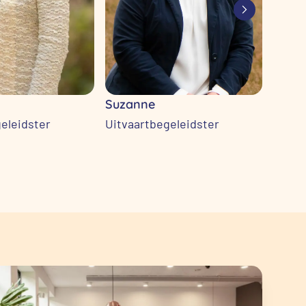
Suzanne
Joan
eleidster
Uitvaartbegeleidster
Uitva