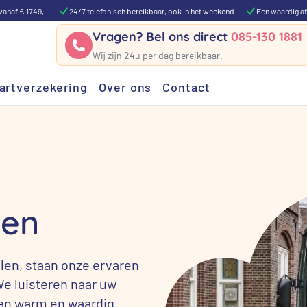
vanaf € 1749,-
24/7 telefonisch bereikbaar, ook in het weekend
Een waardig af
Vragen? Bel ons direct
085-130 1881
Wij zijn 24u per dag bereikbaar.
artverzekering
Over ons
Contact
gen
elen, staan onze ervaren
We luisteren naar uw
een warm en waardig