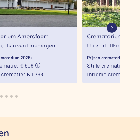
orium Amersfoort
Crematorium St. Ba
Utrecht
n,
11km van Driebergen
Utrecht,
11km van Dr
rematorium 2025:
Prijzen crematorium 2025:
rematie: € 609
Stille crematie: € 59
 crematie: € 1.788
Intieme crematie: € 1
en