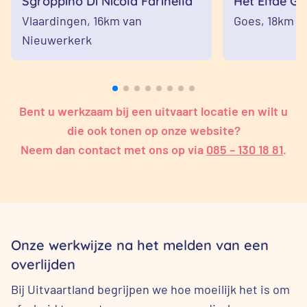
Sgroppino Di Nicola Farinella
Het Elfde G
Vlaardingen,
16km van
Goes,
18km v
Nieuwerkerk
Bent u werkzaam bij een uitvaart locatie en wilt u
die ook tonen op onze website?
Neem dan contact met ons op via
085 – 130 18 81
.
Onze werkwijze na het melden van een
overlijden
Bij Uitvaartland begrijpen we hoe moeilijk het is om