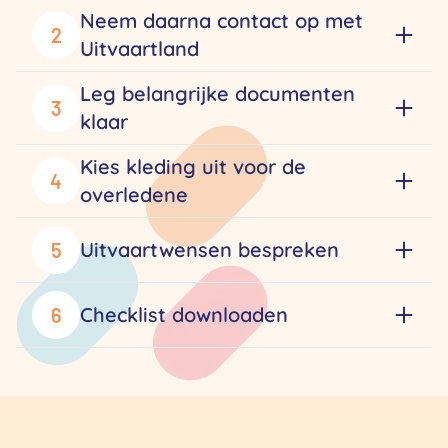
Neem daarna contact op met
2
Uitvaartland
Leg belangrijke documenten
3
klaar
Kies kleding uit voor de
4
overledene
Uitvaartwensen bespreken
5
Checklist downloaden
6