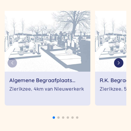
Algemene Begraafplaats
R.K. Begraaf
Zierikzee
Barbara
Zierikzee,
4km van Nieuwerkerk
Zierikzee,
5k