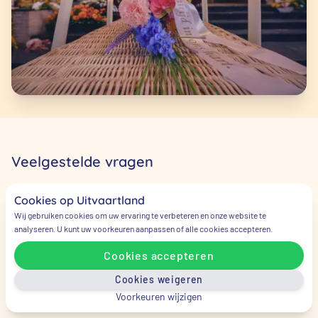
Veelgestelde vragen
Cookies op Uitvaartland
Wie moet ik als eerste bellen bij
Wij gebruiken cookies om uw ervaring te verbeteren en onze website te
een overlijden?
analyseren. U kunt uw voorkeuren aanpassen of alle cookies accepteren.
Cookies accepteren
Bel als eerste de huisarts en daarna kunt u
Cookies weigeren
direct bellen met ons op
085 – 130 18 81
. Wij
Voorkeuren wijzigen
vertellen u dan wat de vervolgstappen zijn.