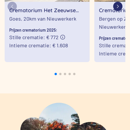
Crematorium Het Zeeuwse
Crematoriu
Land in Goes
Bergen op 
Goes,
20km van Nieuwerkerk
Bergen op Z
Nieuwerkerk
Prijzen crematorium 2025:
Stille crematie: € 772
Prijzen cremator
Intieme crematie: € 1.608
Stille cremat
Intieme crema