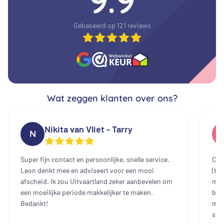
Gebaseerd op 121 reviews
Wat zeggen klanten over ons?
Nikita van Vliet - Tarry
N
Super fijn contact en persoonlijke, snelle service.
Cont
Leon denkt mee en adviseert voor een mooi
(te
afscheid. Ik zou Uitvaartland zeker aanbevelen om
mee
een moeilijke periode makkelijker te maken.
bin
Bedankt!
mak
sch