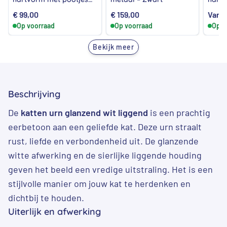
Grijs – Klein
Bruin
€
99,00
€
159,00
Vana
Op voorraad
Op voorraad
Op v
Bekijk meer
Beschrijving
De
katten urn glanzend wit liggend
is een prachtig
eerbetoon aan een geliefde kat. Deze urn straalt
rust, liefde en verbondenheid uit. De glanzende
witte afwerking en de sierlijke liggende houding
geven het beeld een vredige uitstraling. Het is een
stijlvolle manier om jouw kat te herdenken en
dichtbij te houden.
Uiterlijk en afwerking