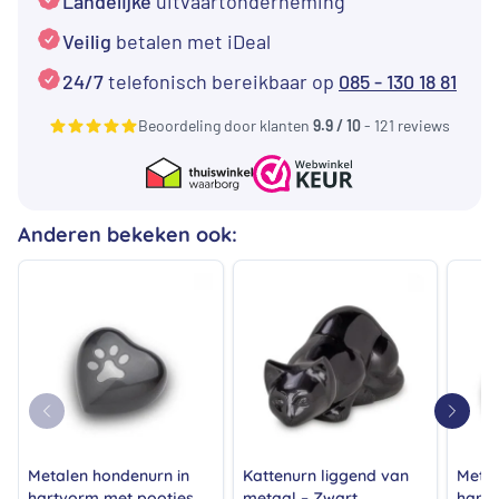
Landelijke
uitvaartonderneming
Veilig
betalen met iDeal
24/7
telefonisch bereikbaar op
085 - 130 18 81
Beoordeling door klanten
9.9 / 10
- 121 reviews
Anderen bekeken ook:
Metalen hondenurn in
Kattenurn liggend van
Metal
hartvorm met pootjes
metaal – Zwart
hartv