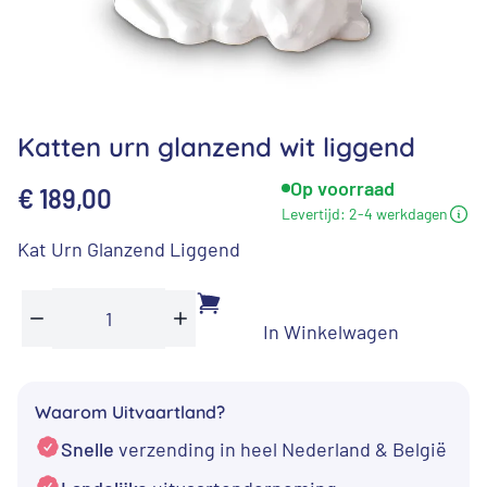
Katten urn glanzend wit liggend
Op voorraad
€
189,00
Levertijd:
2-4 werkdagen
Kat Urn Glanzend Liggend
In Winkelwagen
Katten
Min
Plus
urn
glanzend
Waarom Uitvaartland?
wit
Snelle
verzending in heel Nederland & België
liggend
aantal