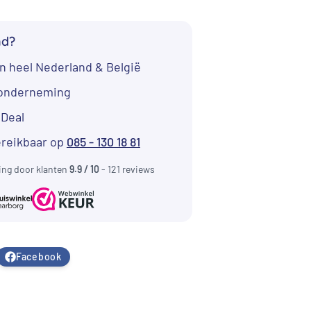
nd?
n heel Nederland & België
tonderneming
iDeal
ereikbaar op
085 - 130 18 81
ing door klanten
9.9 / 10
- 121 reviews
Facebook