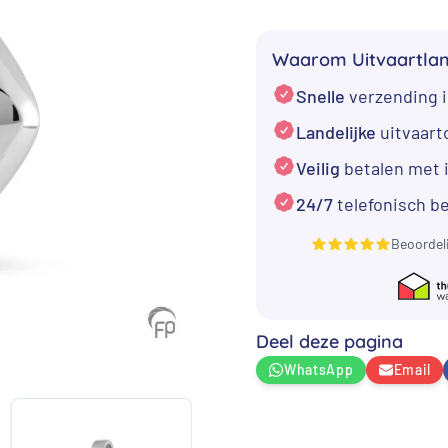
zilver
in
Waarom Uitvaartla
de
Snelle
verzending i
vorm
van
Landelijke
uitvaar
een
Veilig
betalen met 
Ruit
24/7
telefonisch b
aantal
Beoordel
Deel deze pagina
WhatsApp
Email