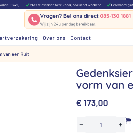
vanaf € 1749,-
24/7 telefonisch bereikbaar, ook in het weekend
Een waardig af
Vragen? Bel ons direct
085-130 1881
Wij zijn 24u per dag bereikbaar.
artverzekering
Over ons
Contact
m van een Ruit
Gedenksiera
vorm van e
€
173,00
Gedenksieraad
Min
Plus