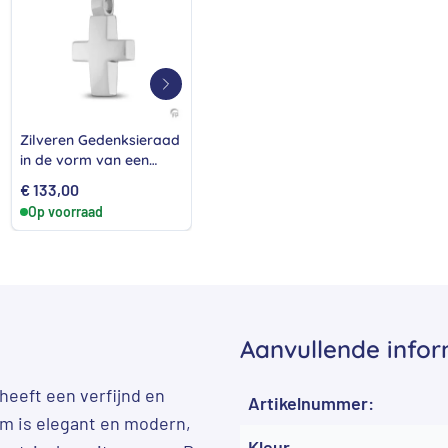
Zilveren Gedenksieraad
Gouden Gedenksieraad
Goud
in de vorm van een
in de vorm van een
in d
kruis
Kegel 14K
rond 
€
133,00
€
1.135,00
€
99
Op voorraad
Op voorraad
Op 
Aanvullende infor
heeft een verfijnd en
Artikelnummer:
rm is elegant en modern,
Kleur