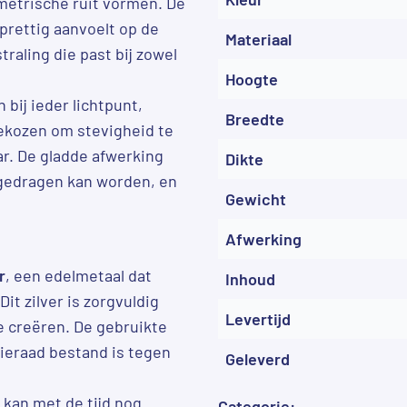
metrische ruit vormen. De
 prettig aanvoelt op de
Materiaal
traling die past bij zowel
Hoogte
 bij ieder lichtpunt,
Breedte
 gekozen om stevigheid te
ar. De gladde afwerking
Dikte
 gedragen kan worden, en
Gewicht
Afwerking
r
, een edelmetaal dat
Inhoud
it zilver is zorgvuldig
Levertijd
e creëren. De gebruikte
sieraad bestand is tegen
Geleverd
 kan met de tijd nog
Categorie: