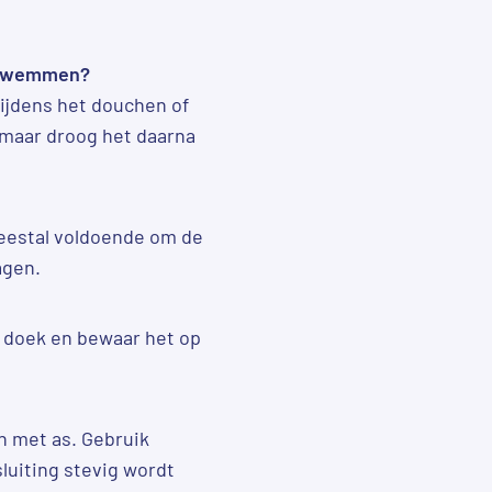
f zwemmen?
tijdens het douchen of
 maar droog het daarna
meestal voldoende om de
agen.
e doek en bewaar het op
en met as. Gebruik
sluiting stevig wordt