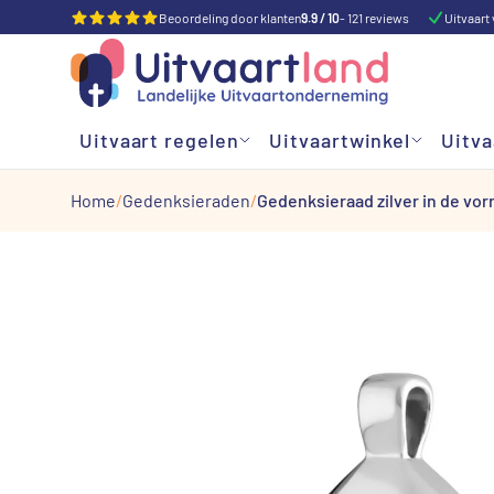
Beoordeling door klanten
9.9 / 10
- 121 reviews
Uitvaart 
Uitvaart regelen
Uitvaartwinkel
Uitva
Home
Gedenksieraden
Gedenksieraad zilver in de vor