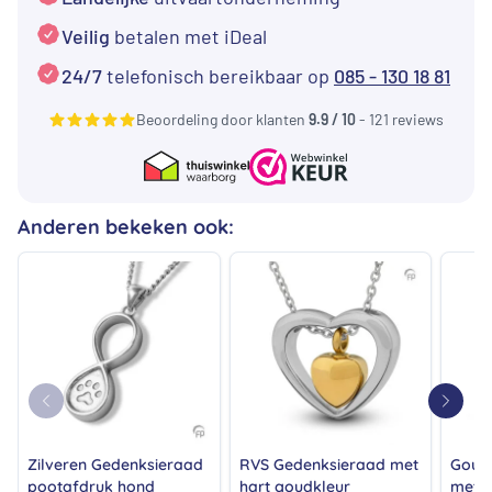
Ringen
Veilig
betalen met iDeal
14K
24/7
telefonisch bereikbaar op
085 - 130 18 81
aantal
Beoordeling door klanten
9.9 / 10
- 121 reviews
Anderen bekeken ook:
Zilveren Gedenksieraad
RVS Gedenksieraad met
Goud
pootafdruk hond
hart goudkleur
met h