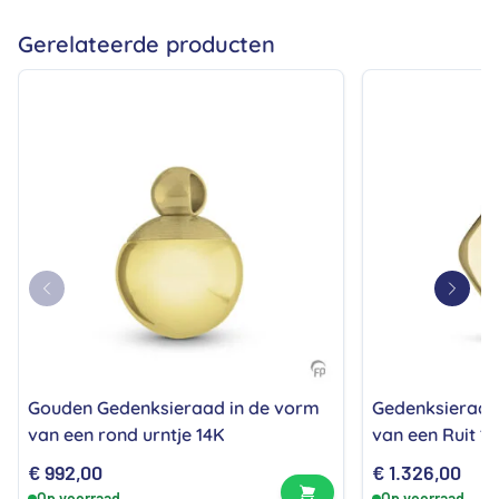
zij
Gerelateerde producten
Gouden Gedenksieraad in de vorm
Gedenksieraad
van een rond urntje 14K
van een Ruit 1
€
992,00
€
1.326,00
Bekijk product
Op voorraad
Op voorraad