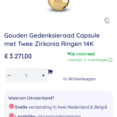
Gouden Gedenksieraad Capsule
met Twee Zirkonia Ringen 14K
Op voorraad
€
3.271,00
Levertijd:
2-4 werkdagen
In Winkelwagen
Gouden
Min
Plus
Gedenksieraad
Capsule
Waarom Uitvaartland?
met
Snelle
verzending in heel Nederland & België
Twee
Zirkonia
Landelijke
uitvaartonderneming