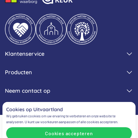
Klantenservice
Producten
Neem contact op
Cookies op Uitvaartland
Wij gebruiken cookies om uw ervaring te verbeteren en onze website te
analyseren. U kunt uw voorkeuren aanpassen of alle cookies accepteren.
Cookies accepteren
Algemene voorwaarden
Privacy verklaring
Cookie verklaring
Cookievoorkeuren