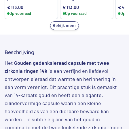
€
113,00
€
113,00
€
4.4
Op voorraad
Op voorraad
Op v
Bekijk meer
Beschrijving
Het
Gouden gedenksieraad capsule met twee
zirkonia ringen 14k
is een verfijnd en liefdevol
ontworpen sieraad dat warmte en herinnering in
één vorm verenigt. Dit prachtige stuk is gemaakt
van 14-karaats goud en heeft een elegante,
cilindervormige capsule waarin een kleine
hoeveelheid as van een dierbare bewaard kan
worden. De subtiele glans van het goud in
combinatie met de twee fonkelende zirkonia ringen