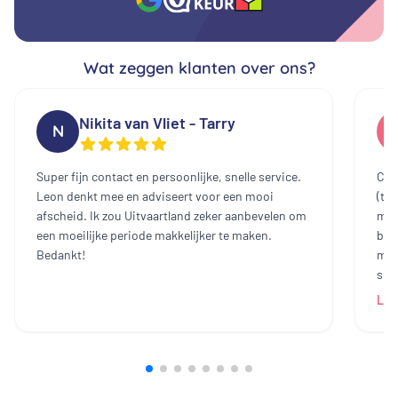
Wat zeggen klanten over ons?
Nikita van Vliet - Tarry
N
Super fijn contact en persoonlijke, snelle service.
Cont
Leon denkt mee en adviseert voor een mooi
(te
afscheid. Ik zou Uitvaartland zeker aanbevelen om
mee
een moeilijke periode makkelijker te maken.
bin
Bedankt!
mak
sch
dam
Lee
heb
all
bij
prij
ech