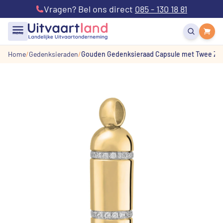
Vragen? Bel ons direct
085 - 130 18 81
menu
Home
Gedenksieraden
Gouden Gedenksieraad Capsule met Twee Zir