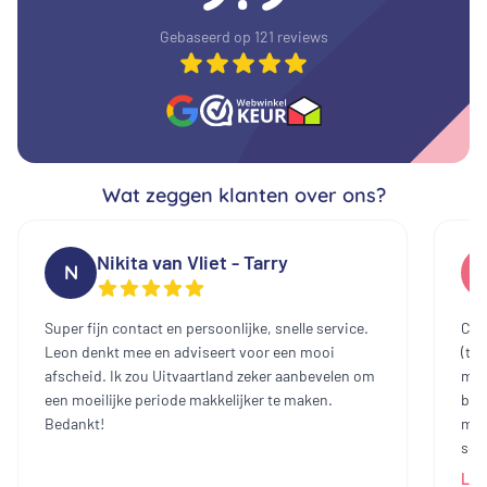
Gebaseerd op 121 reviews
Wat zeggen klanten over ons?
Nikita van Vliet - Tarry
N
Super fijn contact en persoonlijke, snelle service.
Cont
Leon denkt mee en adviseert voor een mooi
(te
afscheid. Ik zou Uitvaartland zeker aanbevelen om
mee
een moeilijke periode makkelijker te maken.
bin
Bedankt!
mak
sch
dam
Lee