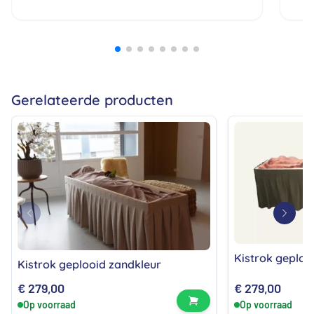
heb
all
bij
prij
ech
zij
Gerelateerde producten
Kistrok geplooi
Kistrok geplooid zandkleur
€
279,00
€
279,00
Bekijk product
Op voorraad
Op voorraad