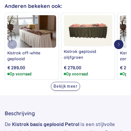
Anderen bekeken ook:
Kistrok geplooid
Kistrok off-white
Kistr
olijfgroen
geplooid
zandk
€
289,00
€
279,00
€
279
Op voorraad
Op voorraad
Op v
Bekijk meer
Beschrijving
De
Kistrok basis geplooid Petrol
is een stijlvolle