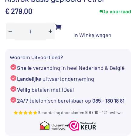
€
279,00
Op voorraad
In Winkelwagen
Kistrok
Min
Plus
basis
geplooid
Waarom Uitvaartland?
Petrol
Snelle
verzending in heel Nederland & België
aantal
Landelijke
uitvaartonderneming
Veilig
betalen met iDeal
24/7
telefonisch bereikbaar op
085 - 130 18 81
Beoordeling door klanten
9.9 / 10
- 121 reviews