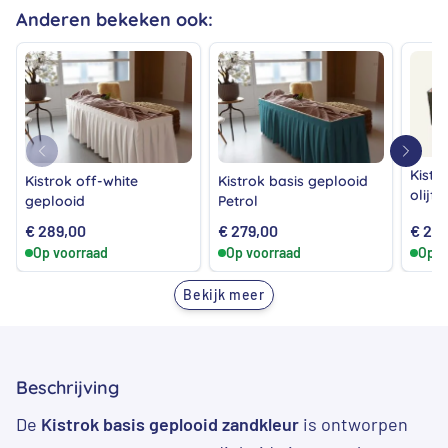
Anderen bekeken ook:
Kistr
Kistrok off-white
Kistrok basis geplooid
olijf
geplooid
Petrol
€
289,00
€
279,00
€
279
Op voorraad
Op voorraad
Op v
Bekijk meer
Beschrijving
De
Kistrok basis geplooid zandkleur
is ontworpen