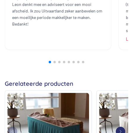
Leon denkt mee en adviseert voor een mooi
(te
afscheid. Ik zou Uitvaartland zeker aanbevelen om
mee
een moeilijke periode makkelijker te maken.
bin
Bedankt!
mak
sch
dam
Lee
heb
all
bij
prij
ech
zij
Gerelateerde producten