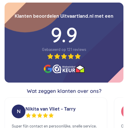
Klanten beoordelen Uitvaartland.nl met een
9.9
Gebaseerd op 121 reviews
Wat zeggen klanten over ons?
Nikita van Vliet - Tarry
N
Super fijn contact en persoonlijke, snelle service.
Cont