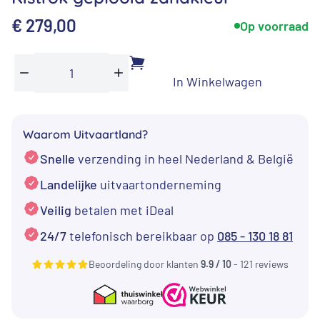
€
279,00
Op voorraad
In Winkelwagen
Kistrok
Min
Plus
geplooid
zandkleur
Waarom Uitvaartland?
aantal
Snelle
verzending in heel Nederland & België
Landelijke
uitvaartonderneming
Veilig
betalen met iDeal
24/7
telefonisch bereikbaar op
085 - 130 18 81
Beoordeling door klanten
9.9 / 10
- 121 reviews