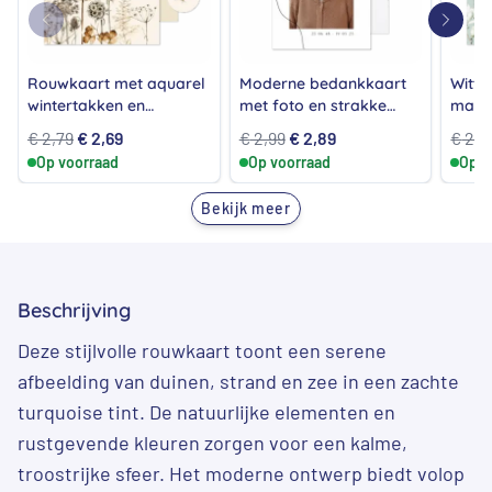
Rouwkaart met aquarel
Moderne bedankkaart
Witte
wintertakken en
met foto en strakke
magn
winterkoninkje
zwarte lijnen
vlinde
Oorspronkelijke
Huidige
Oorspronkelijke
Huidige
€
2,79
€
2,69
€
2,99
€
2,89
€
2,7
Op voorraad
prijs
prijs
Op voorraad
prijs
prijs
Op v
was:
is:
was:
is:
Bekijk meer
€ 2,79.
€ 2,69.
€ 2,99.
€ 2,89.
Beschrijving
Deze stijlvolle rouwkaart toont een serene
afbeelding van duinen, strand en zee in een zachte
turquoise tint. De natuurlijke elementen en
rustgevende kleuren zorgen voor een kalme,
troostrijke sfeer. Het moderne ontwerp biedt volop