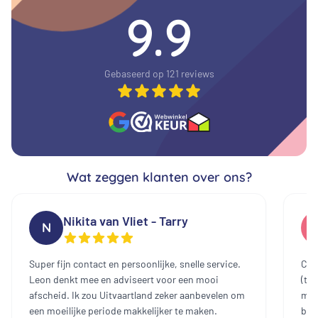
9.9
Gebaseerd op 121 reviews
Wat zeggen klanten over ons?
Nikita van Vliet - Tarry
N
Super fijn contact en persoonlijke, snelle service.
Cont
Leon denkt mee en adviseert voor een mooi
(te
afscheid. Ik zou Uitvaartland zeker aanbevelen om
mee
een moeilijke periode makkelijker te maken.
bin