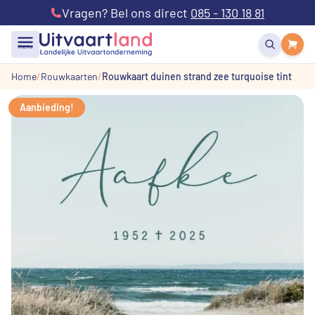
Vragen? Bel ons direct
085 - 130 18 81
menu
Home
Rouwkaarten
Rouwkaart duinen strand zee turquoise tint
Aanbieding!