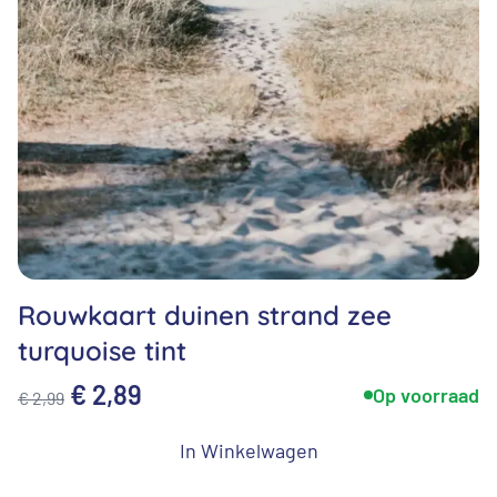
Rouwkaart duinen strand zee
turquoise tint
Oorspronkelijke
Huidige
€
2,89
Op voorraad
€
2,99
prijs
prijs
In Winkelwagen
was:
is: