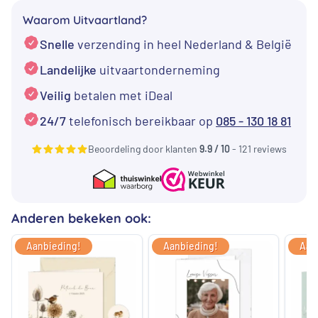
€ 2,99.
€ 2,89.
Waarom Uitvaartland?
Snelle
verzending in heel Nederland & België
Landelijke
uitvaartonderneming
Veilig
betalen met iDeal
24/7
telefonisch bereikbaar op
085 - 130 18 81
Beoordeling door klanten
9.9 / 10
- 121 reviews
Anderen bekeken ook:
Aanbieding!
Aanbieding!
Aan