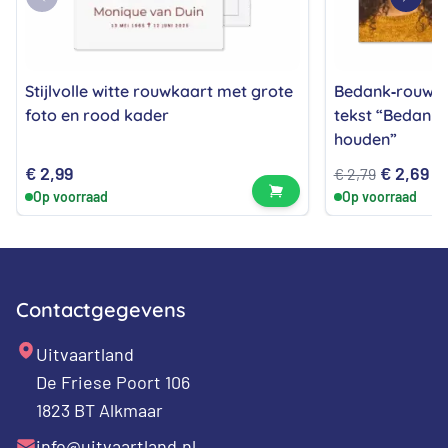
Stijlvolle witte rouwkaart met grote
Bedank‑rouwka
foto en rood kader
tekst “Bedankt 
houden”
Oorspron
Hu
€
2,99
€
2,69
€
2,79
Bekijk product
Op voorraad
Op voorraad
prijs
pr
was:
is:
€ 2,79.
€ 
Contactgegevens
Uitvaartland
De Friese Poort 106
1823 BT Alkmaar
info@uitvaartland.nl