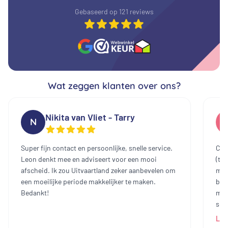
Gebaseerd op 121 reviews
Wat zeggen klanten over ons?
Nikita van Vliet - Tarry
N
Super fijn contact en persoonlijke, snelle service.
Cont
Leon denkt mee en adviseert voor een mooi
(te
afscheid. Ik zou Uitvaartland zeker aanbevelen om
mee
een moeilijke periode makkelijker te maken.
bin
Bedankt!
mak
sch
dam
Lee
heb