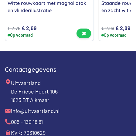
Witte rouwkaart met magnoliatak
Staande rouwk
en vlinderillustratie
en zacht wit v
Oorspronkelijke
Huidige
Oorspron
Hu
€
2,69
€
2,89
€
2,79
€
2,99
Bekijk product
Op voorraad
Op voorraad
prijs
prijs
prijs
pr
was:
is:
was:
is:
€ 2,79.
€ 2,69.
€ 2,99.
€ 
Contactgegevens
Uitvaartland
De Friese Poort 106
1823 BT Alkmaar
info@uitvaartland.nl
085 - 130 18 81
KVK: 70310629