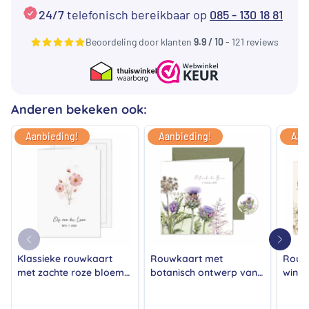
24/7
telefonisch bereikbaar op
085 - 130 18 81
Beoordeling door klanten
9.9 / 10
- 121 reviews
Anderen bekeken ook:
Aanbieding!
Aanbieding!
Aan
Klassieke rouwkaart
Rouwkaart met
Rouw
met zachte roze bloem
botanisch ontwerp van
winte
en elegante typografie
artisjokbloemen en
winte
takken