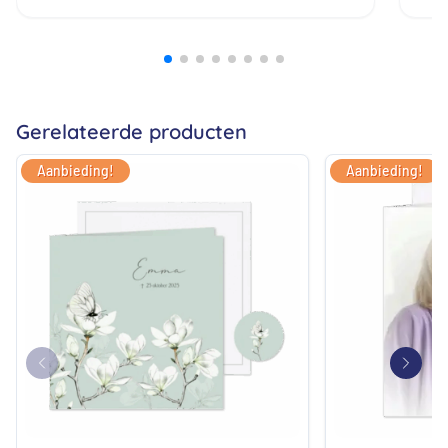
all
bij
prij
ech
zij
Gerelateerde producten
Aanbieding!
Aanbieding!