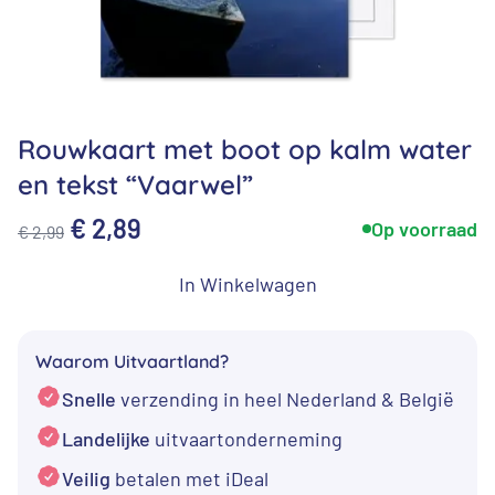
Rouwkaart met boot op kalm water
en tekst “Vaarwel”
Oorspronkelijke
Huidige
€
2,89
Op voorraad
€
2,99
prijs
prijs
In Winkelwagen
was:
is:
€ 2,99.
€ 2,89.
Waarom Uitvaartland?
Snelle
verzending in heel Nederland & België
Landelijke
uitvaartonderneming
Veilig
betalen met iDeal