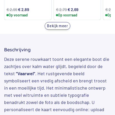
Oorspronkelijke
Huidige
Oorspronkelijke
Huidige
€
2,99
€
2,89
€
2,79
€
2,69
€
2,7
Op voorraad
prijs
prijs
Op voorraad
prijs
prijs
Op v
was:
is:
was:
is:
Bekijk meer
€ 2,99.
€ 2,89.
€ 2,79.
€ 2,69.
Beschrijving
Deze serene rouwkaart toont een elegante boot die
zachtjes over kalm water glijdt, begeleid door de
tekst
“Vaarwel”
. Het rustgevende beeld
symboliseert een vredig afscheid en brengt troost
in een moeilijke tijd. Het minimalistische ontwerp
met veel witruimte en subtiele typografie
benadrukt zowel de foto als de boodschap. U
personaliseert de kaart eenvoudig online: upload