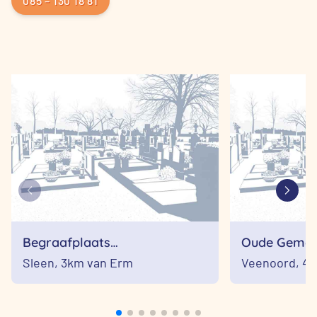
085 – 130 18 81
Begraafplaats
Oude Gemee
Sleen;Uitvaartcentrum Sleen
Begraafplaa
Sleen,
3km van Erm
Veenoord,
4k