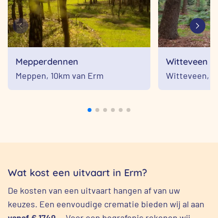
Mepperdennen
Witteveen
Meppen,
10km van Erm
Witteveen,
1
Wat kost een uitvaart in Erm?
De kosten van een uitvaart hangen af van uw
keuzes. Een eenvoudige crematie bieden wij al aan
vanaf € 1749,-
. Voor een begrafenis rekenen wij