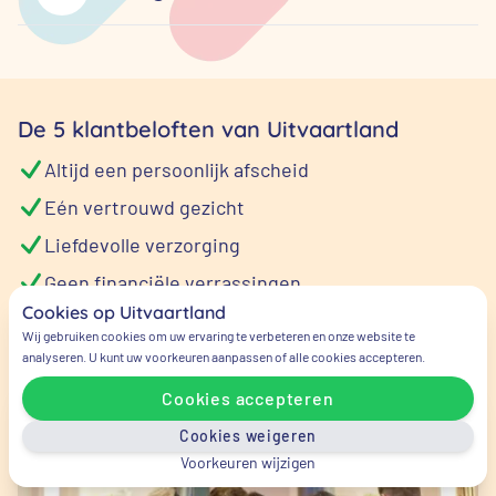
De 5 klantbeloften van Uitvaartland
Altijd een persoonlijk afscheid
Eén vertrouwd gezicht
Liefdevolle verzorging
Geen financiële verrassingen
Cookies op Uitvaartland
Altijd bereikbaar, dag en nacht
Wij gebruiken cookies om uw ervaring te verbeteren en onze website te
analyseren. U kunt uw voorkeuren aanpassen of alle cookies accepteren.
Cookies accepteren
Cookies weigeren
Voorkeuren wijzigen