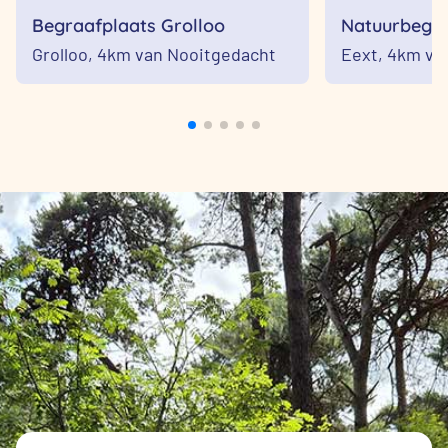
Begraafplaats Grolloo
Natuurbegraa
Meer
Grolloo,
4km van Nooitgedacht
Eext,
4km va