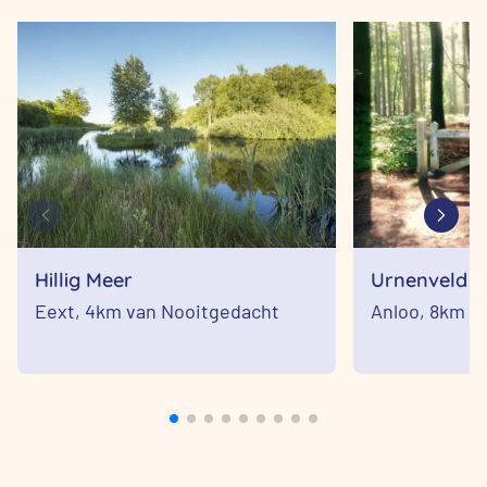
Hillig Meer
Urnenveld A
Eext,
4km van Nooitgedacht
Anloo,
8km va