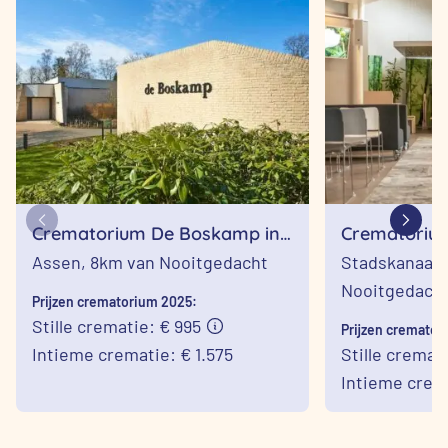
Crematorium De Boskamp in
Crematorium
Assen
Stadskanaa
Assen,
8km van Nooitgedacht
Stadskanaal,
Nooitgedach
Prijzen crematorium 2025:
Stille crematie: € 995
Prijzen cremator
Intieme crematie: € 1.575
Stille cremat
Intieme crema