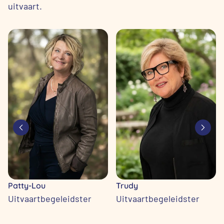
uitvaart.
Patty-Lou
Trudy
Uitvaartbegeleidster
Uitvaartbegeleidster