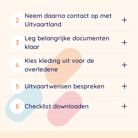
Neem daarna contact op met
2
Uitvaartland
Leg belangrijke documenten
3
klaar
Kies kleding uit voor de
4
overledene
Uitvaartwensen bespreken
5
Checklist downloaden
6