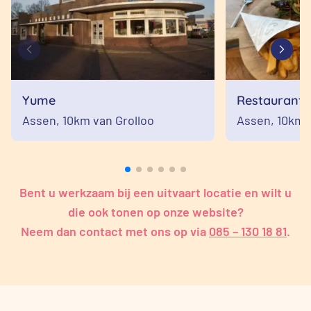
Yume
Restaurant 
Assen,
10km van Grolloo
Assen,
10km 
Bent u werkzaam bij een uitvaart locatie en wilt u
die ook tonen op onze website?
Neem dan contact met ons op via
085 – 130 18 81
.