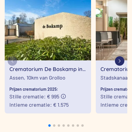
Crematorium De Boskamp in
Crematorium
Assen
Stadskanaa
Assen,
10km van Grolloo
Stadskanaal,
Prijzen crematorium 2025:
Prijzen cremator
Stille crematie: € 995
Stille cremat
Intieme crematie: € 1.575
Intieme crema