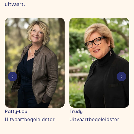
uitvaart.
Patty-Lou
Trudy
Uitvaartbegeleidster
Uitvaartbegeleidster