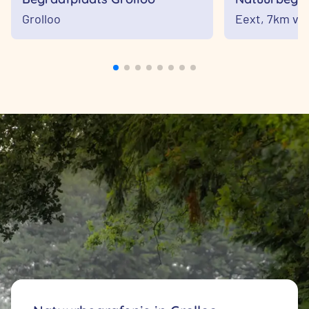
Meer
Grolloo
Eext,
7km van