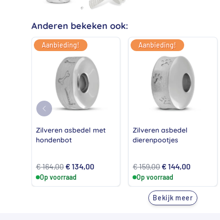
Anderen bekeken ook:
Aanbieding!
Aanbieding!
Zilveren asbedel met
Zilveren asbedel
hondenbot
dierenpootjes
Oorspronkelijke
Huidige
Oorspronkelijke
Huidige
€
164,00
€
134,00
€
159,00
€
144,00
Op voorraad
prijs
prijs
Op voorraad
prijs
prijs
was:
is:
was:
is:
Bekijk meer
€ 164,00.
€ 134,00.
€ 159,00.
€ 144,00