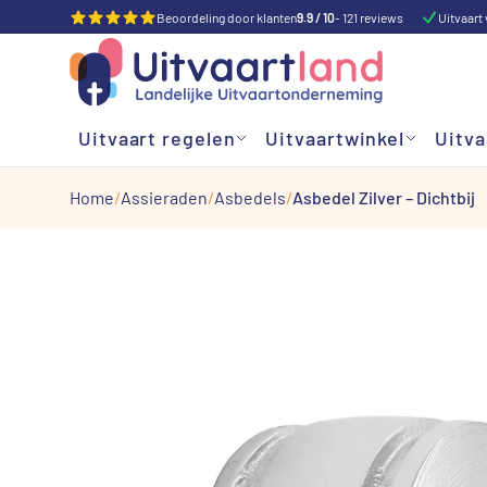
Beoordeling door klanten
9.9 / 10
- 121 reviews
Uitvaart 
Uitvaart regelen
Uitvaartwinkel
Uitva
Home
Assieraden
Asbedels
Asbedel Zilver – Dichtbij