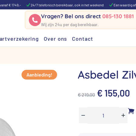
vanaf € 1749,-
24/7 telefonisch bereikbaar, ook in het weekend
Een waardig af
Vragen? Bel ons direct
085-130 1881
Wij zijn 24u per dag bereikbaar.
artverzekering
Over ons
Contact
Asbedel Zil
Aanbieding!
Oorspronk
H
€
155,00
€
219,00
prijs
p
was:
i
Asbedel
Min
Plus
€ 219,00.
€
Zilver