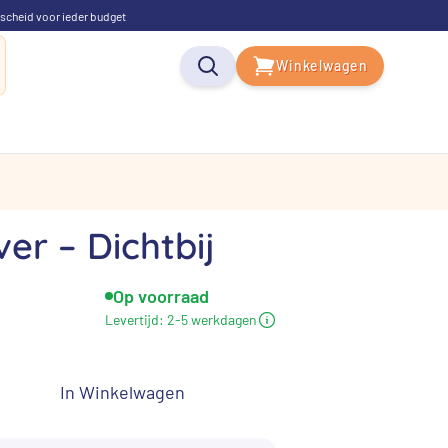
scheid voor ieder budget
Winkelwagen
ver – Dichtbij
Op voorraad
elijke
uidige
Levertijd:
2-5 werkdagen
rijs
s:
In Winkelwagen
 155,00.