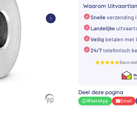
-
Waarom Uitvaartla
Dichtbij
Snelle
verzending i
aantal
Landelijke
uitvaar
Veilig
betalen met 
24/7
telefonisch b
Beoordel
Deel deze pagina
WhatsApp
Email