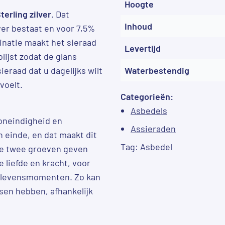
Hoogte
terling zilver
. Dat
Inhoud
ver bestaat en voor 7,5%
inatie maakt het sieraad
Levertijd
lijst zodat de glans
sieraad dat u dagelijks wilt
Waterbestendig
voelt.
Categorieën:
Asbedels
oneindigheid en
Assieraden
n einde, en dat maakt dit
Tag:
Asbedel
De twee groeven geven
 liefde en kracht, voor
f levensmomenten. Zo kan
ssen hebben, afhankelijk