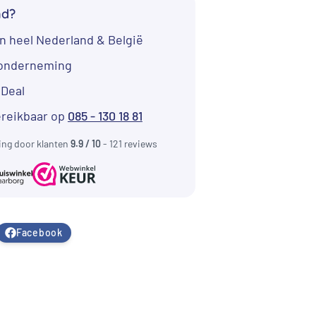
nd?
n heel Nederland & België
tonderneming
iDeal
ereikbaar op
085 - 130 18 81
ing door klanten
9.9 / 10
- 121 reviews
Facebook