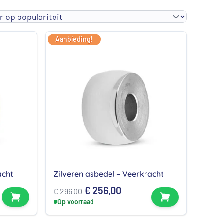
Aanbieding!
acht
Zilveren asbedel – Veerkracht
Oorspronkelijke
Huidige
€
256,00
€
296,00
Bekijk product
Bekijk produc
Op voorraad
prijs
prijs
was:
is: