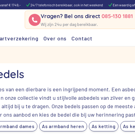
vanaf € 1749,-
24/7 telefonisch bereikbaar, ook in het weekend
Een waardig af
Vragen? Bel ons direct
085-130 1881
Wij zijn 24u per dag bereikbaar.
artverzekering
Over ons
Contact
edels
ies van een dierbare is een ingrijpend moment. Een asbed
n onze collectie vindt u stijlvolle asbedels van zilver 
s altijd bij u te dragen. Onze bedels passen op de meest
 ons aanbod en kies de bedel die bij uw herinnering past
armband dames
As armband heren
As ketting
As ke