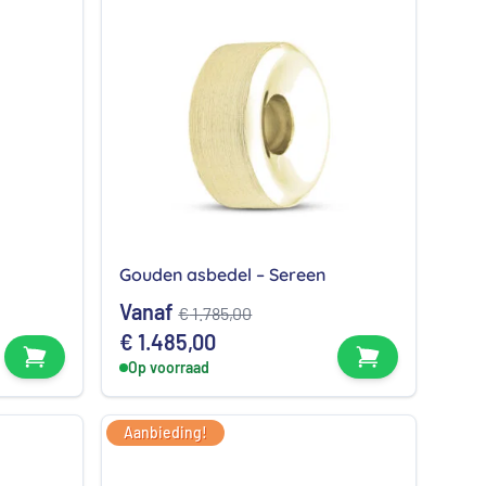
Gouden asbedel – Sereen
Vanaf
€
1.785,00
e
Oorspronkelijke
Huidige
€
1.485,00
Bekijk product
Bekijk produc
prijs
Op voorraad
prijs
was:
is:
0.
€ 1.785,00.
€ 1.485,00.
Aanbieding!