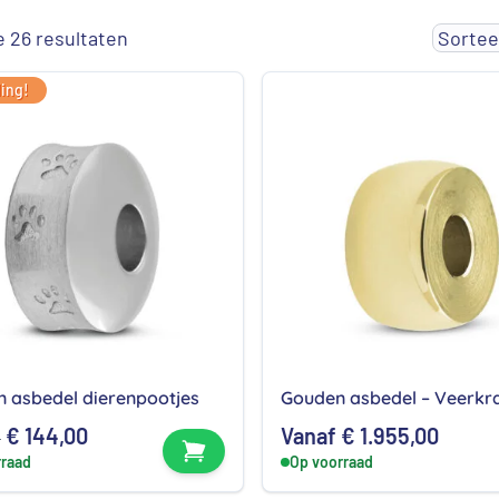
Gesorteerd
e 26 resultaten
op
ing!
populariteit
n asbedel dierenpootjes
Gouden asbedel – Veerkr
Oorspronkelijke
Huidige
€
144,00
Vanaf
€
1.955,00
0
Bekijk product
rraad
prijs
prijs
Op voorraad
was:
is: