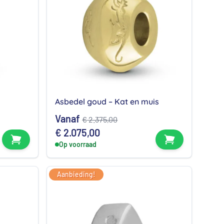
Asbedel goud – Kat en muis
Vanaf
€
2.375,00
e
e
Oorspronkelijke
Huidige
€
2.075,00
Bekijk product
Bekijk produc
prijs
Op voorraad
prijs
was:
is:
00.
€ 2.375,00.
€ 2.075,00.
Aanbieding!