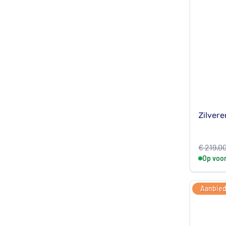
Zilvere
€
219,0
Op voo
Aanbied