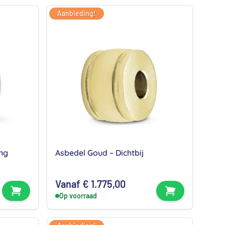
€ 296,00.
€ 256,00.
Aanbieding!
ing
Asbedel Goud – Dichtbij
e
e
Vanaf
€
1.775,00
Bekijk product
Bekijk produc
Op voorraad