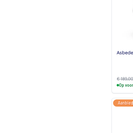
Asbedel
€
189,0
Op voo
Aanbied