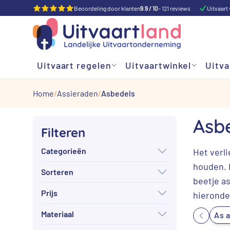
Beoordeling door klanten
9.9 / 10
- 121 reviews
Uitvaart 
Uitvaart regelen
Uitvaartwinkel
Uitva
Home
Assieraden
Asbedels
Asb
Filteren
Categorieën
Het verl
houden. I
Sorteren
beetje a
Prijs
hieronder
Materiaal
As 