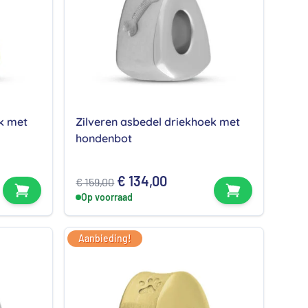
k met
Zilveren asbedel driekhoek met
hondenbot
Oorspronkelijke
Huidige
€
134,00
€
159,00
Bekijk product
Bekijk produc
Op voorraad
prijs
prijs
was:
is:
€ 159,00.
€ 134,00.
Aanbieding!