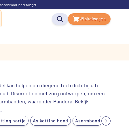
scheid voor ieder budget
Winkelwagen
el kan helpen om diegene toch dichtbij u te
en goud. Discreet en met zorg ontworpen, om een
e armbanden, waaronder Pandora. Bekijk
.
tting hartje
As ketting hond
Asarmband
Ashanger