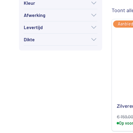
Kleur
Toont all
Afwerking
Aanbied
Levertijd
Dikte
Zilvere
€
159,0
Op voo