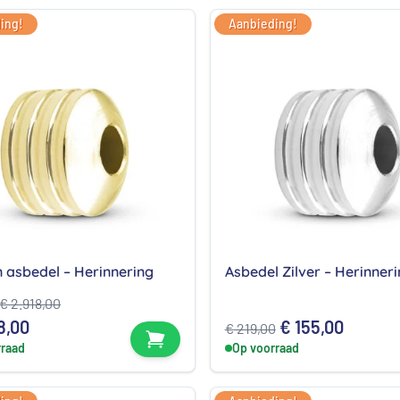
€ 159,00.
€ 144,00.
ing!
Aanbieding!
 asbedel – Herinnering
Asbedel Zilver – Herinner
€
2.918,00
onkelijke
Huidige
Oorspronkelijk
Huidig
8,00
€
155,00
€
219,00
Bekijk product
rraad
prijs
Op voorraad
prijs
prijs
is:
was:
is: