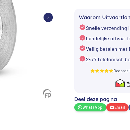
€ 296,00.
asbedel
-
Waarom Uitvaartla
Veerkracht
Snelle
verzending i
aantal
Landelijke
uitvaar
Veilig
betalen met 
24/7
telefonisch b
Beoordel
Deel deze pagina
WhatsApp
Email