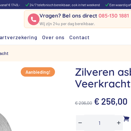
vanaf € 1749,-
24/7 telefonisch bereikbaar, ook in het weekend
Een waardig af
Vragen? Bel ons direct
085-130 1881
Wij zijn 24u per dag bereikbaar.
artverzekering
Over ons
Contact
racht
Zilveren as
Aanbieding!
Veerkracht
Oorspronk
€
256,00
€
296,00
prijs
p
was:
i
Zilveren
Min
Plus