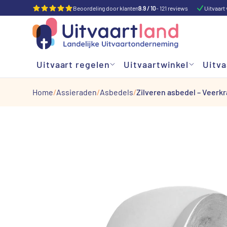
Beoordeling door klanten
9.9 / 10
- 121 reviews
Uitvaart 
Uitvaart regelen
Uitvaartwinkel
Uitva
Home
Assieraden
Asbedels
Zilveren asbedel – Veerk