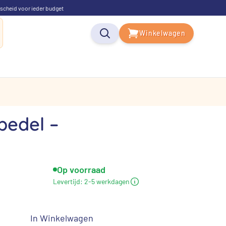
scheid voor ieder budget
Winkelwagen
bedel –
Op voorraad
elijke
Huidige
Levertijd:
2-5 werkdagen
rijs
s:
In Winkelwagen