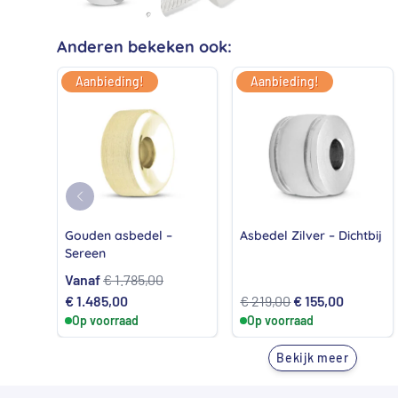
Anderen bekeken ook:
Aanbieding!
Aanbieding!
Gouden asbedel –
Asbedel Zilver – Dichtbij
Sereen
Vanaf
€
1.785,00
Oorspronkelijke
Huidige
Oorspronkelijke
Huidige
€
1.485,00
€
219,00
€
155,00
prijs
Op voorraad
prijs
Op voorraad
prijs
prijs
was:
is:
was:
is:
Bekijk meer
€ 1.785,00.
€ 1.485,00.
€ 219,00.
€ 155,00.