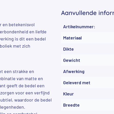
Aanvullende infor
r en betekenisvol
Artikelnummer:
verbondenheid en liefde
Materiaal
erking is dit een bedel
boliek met zich
Dikte
Gewicht
et een strakke en
Afwerking
ombinatie van matte en
Geleverd met
ant geeft de bedel een
 zorgen voor een verfijnd
Kleur
 subtiel, waardoor de bedel
Breedte
gelegenheden.
ijn en comfortabel