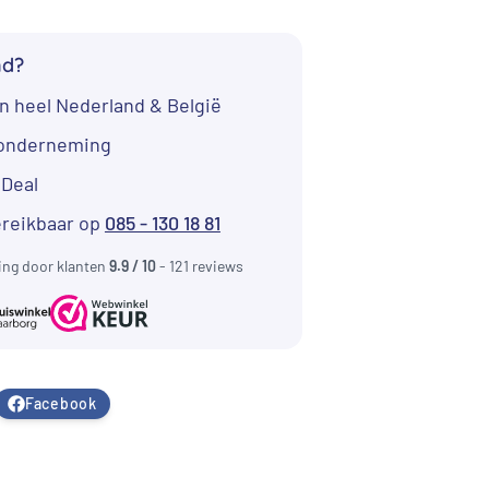
€ 256,00.
nd?
n heel Nederland & België
tonderneming
iDeal
ereikbaar op
085 - 130 18 81
ing door klanten
9.9 / 10
- 121 reviews
Facebook