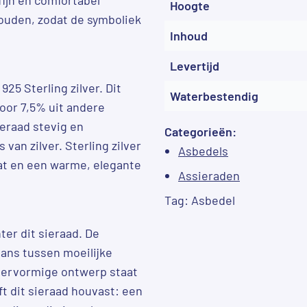
Hoogte
ouden, zodat de symboliek
Inhoud
Levertijd
25 Sterling zilver. Dit
Waterbestendig
voor 7,5% uit andere
ieraad stevig en
Categorieën:
an zilver. Sterling zilver
Asbedels
at en een warme, elegante
Assieraden
Tag:
Asbedel
er dit sieraad. De
lans tussen moeilijke
ndervormige ontwerp staat
ft dit sieraad houvast: een