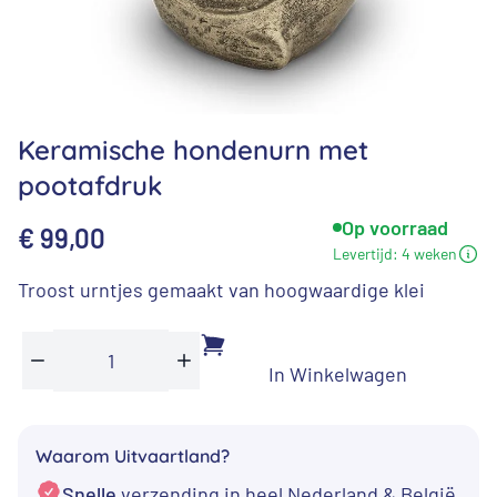
Keramische hondenurn met
pootafdruk
Op voorraad
€
99,00
Levertijd:
4 weken
Troost urntjes gemaakt van hoogwaardige klei
In Winkelwagen
Keramische
Min
Plus
hondenurn
met
Waarom Uitvaartland?
pootafdruk
Snelle
verzending in heel Nederland & België