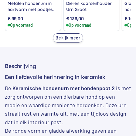
Metalen hondenurn in
Dieren kaarsenhouder
Glaze
hartvorm met pootjes
Urn Groot
honde
Zilver – Klein
van e
€
99,00
€
139,00
€
149
Op voorraad
Op voorraad
Op v
Bekijk meer
Beschrijving
Een liefdevolle herinnering in keramiek
De
Keramische hondenurn met hondenpoot 2
is met
zorg ontworpen om een dierbare hond op een
mooie en waardige manier te herdenken. Deze urn
straalt rust en warmte uit, met een tijdloos design
dat in elk interieur past.
De ronde vorm en gladde afwerking geven een