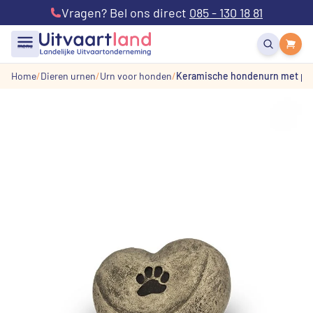
Vragen? Bel ons direct
085 - 130 18 81
menu
Home
Dieren urnen
Urn voor honden
Keramische hondenurn met po