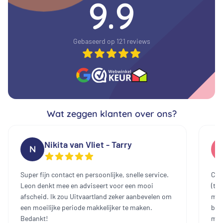
9.9
Gebaseerd op 121 reviews
Wat zeggen klanten over ons?
Nikita van Vliet - Tarry
N
Super fijn contact en persoonlijke, snelle service.
Cont
Leon denkt mee en adviseert voor een mooi
(te
afscheid. Ik zou Uitvaartland zeker aanbevelen om
mee
een moeilijke periode makkelijker te maken.
bin
Bedankt!
mak