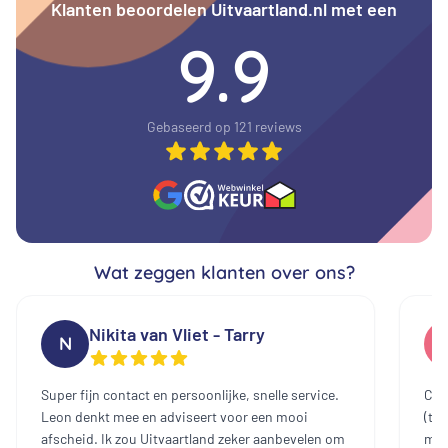
Klanten beoordelen Uitvaartland.nl met een
9.9
Gebaseerd op 121 reviews
Wat zeggen klanten over ons?
Nikita van Vliet - Tarry
N
Super fijn contact en persoonlijke, snelle service.
Cont
Leon denkt mee en adviseert voor een mooi
(te
afscheid. Ik zou Uitvaartland zeker aanbevelen om
mee