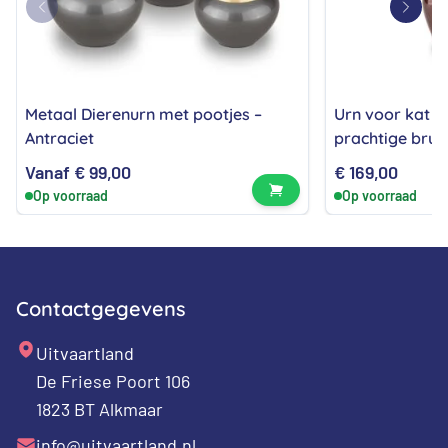
Metaal Dierenurn met pootjes –
Urn voor kat v
Antraciet
prachtige bruin
Vanaf
€
99,00
€
169,00
Bekijk product
Op voorraad
Op voorraad
Contactgegevens
Uitvaartland
De Friese Poort 106
1823 BT Alkmaar
info@uitvaartland.nl