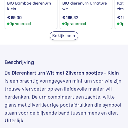
BIO Bamboe dierenurn
BIO dierenurn Urnature
Katte
klein
wit
zitte
€
99,00
€
166,32
€
189
Op voorraad
Op voorraad
Op v
Bekijk meer
Beschrijving
De
Dierenhart urn Wit met Zilveren pootjes – Klein
is een prachtig vormgegeven mini-urn voor wie zijn
trouwe viervoeter op een liefdevolle manier wil
herdenken. De urn combineert een zachte, witte
glans met zilverkleurige pootafdrukken die symbool
staan voor de blijvende band tussen mens en dier.
Uiterlijk