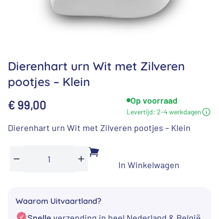
Dierenhart urn Wit met Zilveren
pootjes – Klein
Op voorraad
€
99,00
Levertijd:
2-4 werkdagen
Dierenhart urn Wit met Zilveren pootjes – Klein
In Winkelwagen
Dierenhart
Min
Plus
urn
Wit
Waarom Uitvaartland?
met
Snelle
verzending in heel Nederland & België