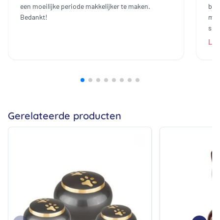
een moeilijke periode makkelijker te maken.
bin
Bedankt!
mak
sch
dam
Lee
heb
all
bij
prij
ech
zij
Gerelateerde producten