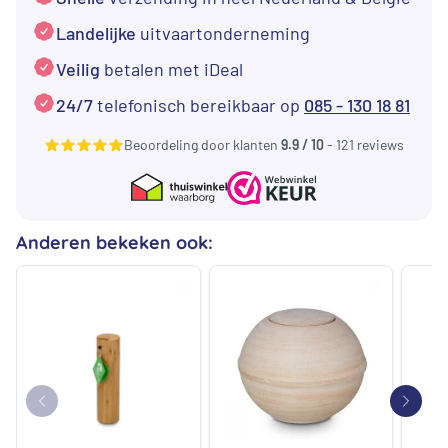
Zilveren
pootjes
Landelijke
uitvaartonderneming
-
Veilig
betalen met iDeal
Klein
24/7
telefonisch bereikbaar op
085 - 130 18 81
aantal
Beoordeling door klanten
9.9 / 10
- 121 reviews
Anderen bekeken ook: