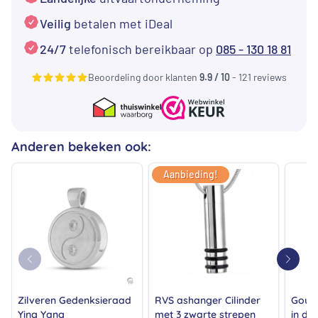
Veilig
betalen met iDeal
24/7
telefonisch bereikbaar op
085 - 130 18 81
Beoordeling door klanten
9.9 / 10
- 121 reviews
Anderen bekeken ook:
Aanbieding!
Zilveren Gedenksieraad
RVS ashanger Cilinder
Goud
Ying Yang
met 3 zwarte strepen
in de