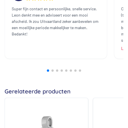
Super fijn contact en persoonlijke, snelle service.
Cont
Leon denkt mee en adviseert voor een mooi
(te
afscheid. Ik zou Uitvaartland zeker aanbevelen om
mee
een moeilijke periode makkelijker te maken.
bin
Bedankt!
mak
sch
dam
Lee
heb
all
bij
prij
ech
zij
Gerelateerde producten