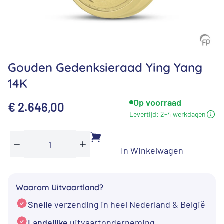
Gouden Gedenksieraad Ying Yang
14K
Op voorraad
€
2.646,00
Levertijd:
2-4 werkdagen
In Winkelwagen
Gouden
Min
Plus
Gedenksieraad
Ying
Waarom Uitvaartland?
Yang
Snelle
verzending in heel Nederland & België
14K
aantal
Landelijke
uitvaartonderneming