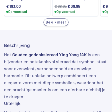
urntj
Oorspronkelijke
Huidige
€
193,00
€
68,95
€
39,95
€
992
Op voorraad
Op voorraad
prijs
prijs
Op v
was:
is:
Bekijk meer
€ 68,95.
€ 39,95.
Beschrijving
Het
Gouden gedenksieraad Ying Yang 14K
is een
bijzonder en betekenisvol sieraad dat symbool staat
voor evenwicht, verbondenheid en eeuwige
harmonie. Dit unieke ontwerp combineert een
elegante vorm met diepe symboliek, waardoor het
een prachtige manier is om een dierbare dichtbij je
te dragen.
Uiterlijk