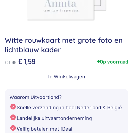
Witte rouwkaart met grote foto en
lichtblauw kader
Oorspronkelijke
Huidige
€
1,59
Op voorraad
€
1,69
prijs
prijs
In Winkelwagen
was:
is:
€ 1,69.
€ 1,59.
Waarom Uitvaartland?
Snelle
verzending in heel Nederland & België
Landelijke
uitvaartonderneming
Veilig
betalen met iDeal