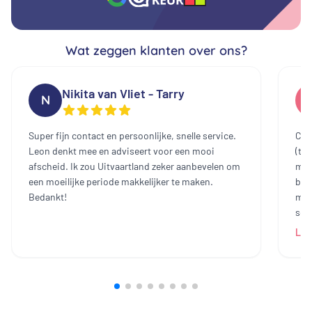
Wat zeggen klanten over ons?
Nikita van Vliet - Tarry
N
Super fijn contact en persoonlijke, snelle service.
Cont
Leon denkt mee en adviseert voor een mooi
(te
afscheid. Ik zou Uitvaartland zeker aanbevelen om
mee
een moeilijke periode makkelijker te maken.
bin
Bedankt!
mak
sch
dam
Lee
heb
all
bij
prij
ech