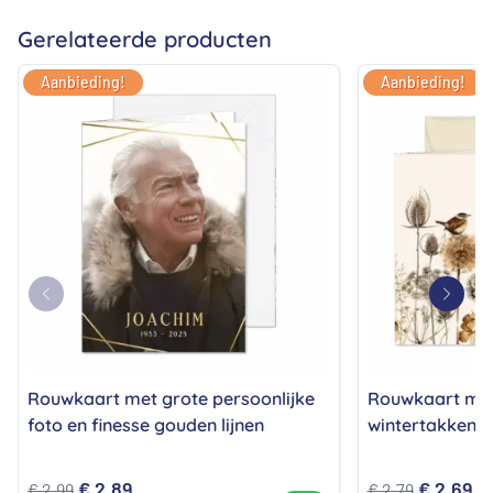
zij
Gerelateerde producten
Aanbieding!
Aanbieding!
Rouwkaart met grote persoonlijke
Rouwkaart met
foto en finesse gouden lijnen
wintertakken e
Oorspronkelijke
Huidige
Oorspron
Hu
€
2,89
€
2,69
€
2,99
€
2,79