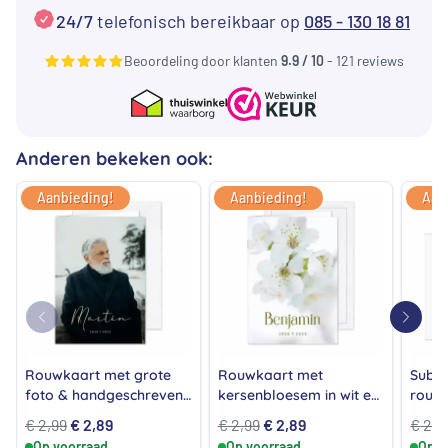
24/7
telefonisch bereikbaar op
085 - 130 18 81
Beoordeling door klanten
9.9 / 10
- 121 reviews
Anderen bekeken ook:
Aanbieding!
Aanbieding!
Aan
Rouwkaart met grote
Rouwkaart met
Subti
foto & handgeschreven
kersenbloesem in wit en
rouwk
naam
groen rondom foto en
bloem
Oorspronkelijke
Huidige
Oorspronkelijke
Huidige
€
2,99
€
2,89
€
2,99
€
2,89
€
2,7
tekst
Op voorraad
prijs
prijs
Op voorraad
prijs
prijs
Op v