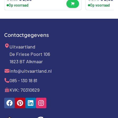
Bekijk product
Op voorraad
Op voorraad
prijs
prijs
prijs
pr
was:
is:
was:
is:
€ 2,99.
€ 2,89.
€ 2,79.
€ 
Contactgegevens
Uitvaartland
De Friese Poort 106
1823 BT Alkmaar
info@uitvaartland.nl
085 - 130 18 81
KVK: 70310629