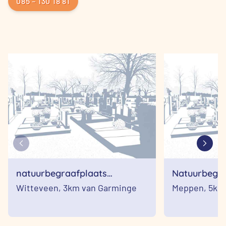
085 – 130 18 81
natuurbegraafplaats
Natuurbegra
witteveen
Mepperden
Witteveen,
3km van Garminge
Meppen,
5km