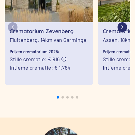
Crematorium Zevenberg
Crematoriu
Assen
Fluitenberg,
14km van Garminge
Assen,
18km 
Prijzen crematorium 2025:
Prijzen cremator
Stille crematie: € 916
Stille cremat
Intieme crematie: € 1.784
Intieme crema