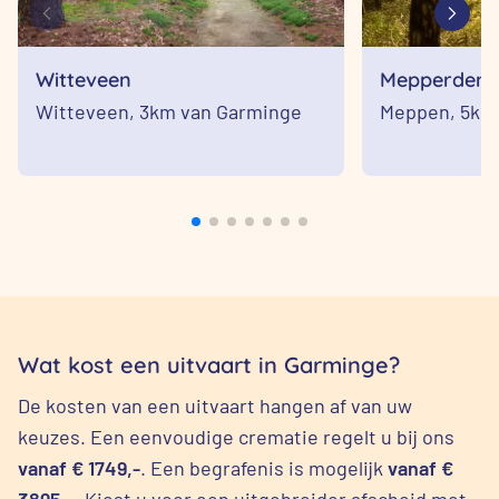
Witteveen
Mepperden
Witteveen,
3km van Garminge
Meppen,
5km
Wat kost een uitvaart in Garminge?
De kosten van een uitvaart hangen af van uw
keuzes. Een eenvoudige crematie regelt u bij ons
vanaf € 1749,-
. Een begrafenis is mogelijk
vanaf €
3895,-
. Kiest u voor een uitgebreider afscheid met