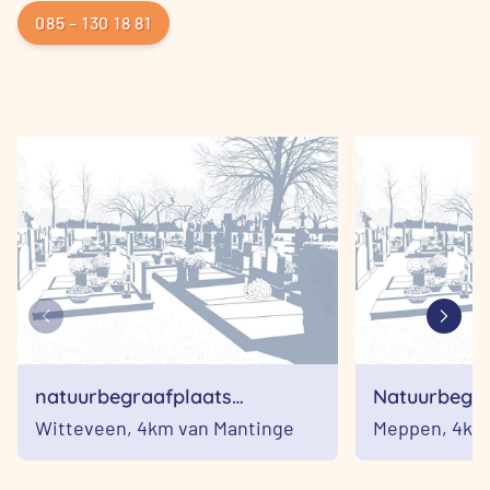
085 – 130 18 81
natuurbegraafplaats
Natuurbegra
witteveen
Mepperden
Witteveen,
4km van Mantinge
Meppen,
4km