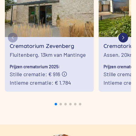
Crematorium Zevenberg
Crematoriu
Assen
Fluitenberg,
13km van Mantinge
Assen,
20km 
Prijzen crematorium 2025:
Prijzen cremator
Stille crematie: € 916
Stille cremat
Intieme crematie: € 1.784
Intieme crema