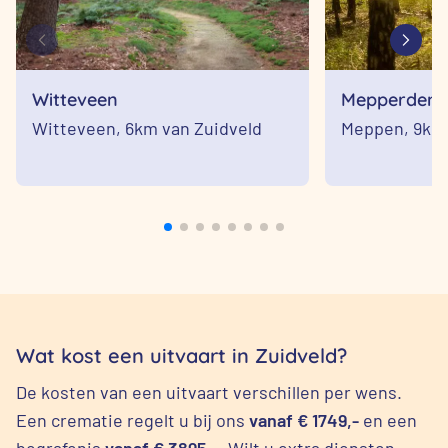
Witteveen
Mepperden
Witteveen,
6km van Zuidveld
Meppen,
9km 
Wat kost een uitvaart in Zuidveld?
De kosten van een uitvaart verschillen per wens.
Een crematie regelt u bij ons
vanaf € 1749,-
en een
begrafenis
vanaf € 3895,-
. Wilt u extra diensten,