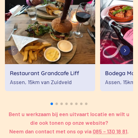
Restaurant Grandcafe Liff
Bodega Mano
Assen,
15km van Zuidveld
Assen,
15km 
Bent u werkzaam bij een uitvaart locatie en wilt u
die ook tonen op onze website?
Neem dan contact met ons op via
085 – 130 18 81
.