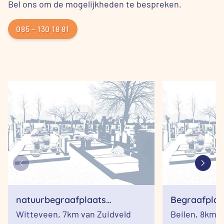
Bel ons om de mogelijkheden te bespreken.
085 – 130 18 81
natuurbegraafplaats
Begraafplaa
witteveen
Witteveen,
7km van Zuidveld
Beilen,
8km v