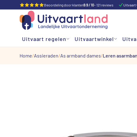
Beoordeling door klanten
9.9 / 10
- 121 reviews
Uitvaart 
Uitvaart regelen
Uitvaartwinkel
Uitva
Home
Assieraden
As armband dames
Leren asarmband