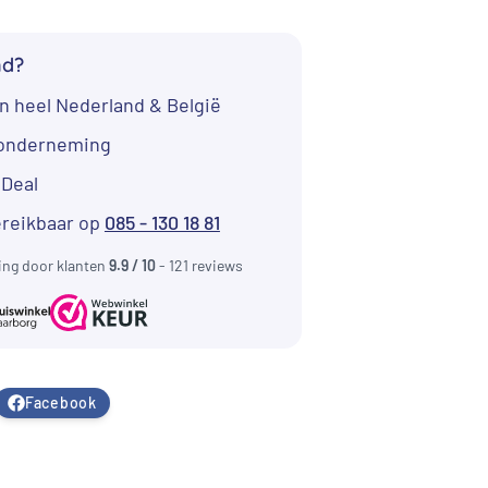
 219,00.
nd?
n heel Nederland & België
tonderneming
iDeal
ereikbaar op
085 - 130 18 81
ing door klanten
9.9 / 10
- 121 reviews
Facebook
bieding!
Aanbieding!
Aanbieding