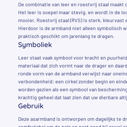
De combinatie van leer en roestvrij staal maakt 
Het leer is soepel maar stevig, en wordt in de lo
mooier. Roestvrij staal (RVS) is sterk, kleurvas
Hierdoor is de armband niet alleen symbolisch 
praktisch geschikt om jarenlang te dragen.
Symboliek
Leer staat vaak symbool voor kracht en puurheid.
materiaal dat zich vormt naar de drager en daar
ronde vorm van de armband verwijst naar onein
verbondenheid: een cirkel zonder begin en einde
worden gezien als een symbool van bescherming
krachtig geheel dat laat zien dat uw dierbare altijd 
Gebruik
Deze asarmband is ontworpen om dagelijks te dra
comfortabel om de pols en past goed bij zowel c