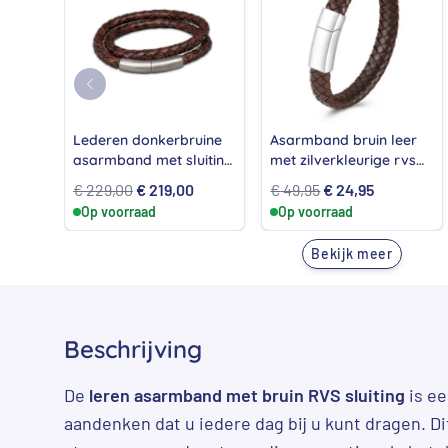
Lederen donkerbruine
Asarmband bruin leer
asarmband met sluiting
met zilverkleurige rvs
van Sterling Zilver
askamer
Oorspronkelijke
Huidige
Oorspronkelijke
Huidige
€
229,00
€
219,00
€
49,95
€
24,95
Op voorraad
prijs
prijs
Op voorraad
prijs
prijs
was:
is:
was:
is:
Bekijk meer
€ 229,00.
€ 219,00.
€ 49,95.
€ 24,95.
Beschrijving
De
leren asarmband met bruin RVS sluiting
is ee
aandenken dat u iedere dag bij u kunt dragen. D