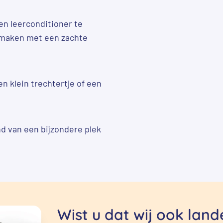
en leerconditioner te
nmaken met een zachte
n klein trechtertje of een
nd van een bijzondere plek
Wist u dat wij ook lan