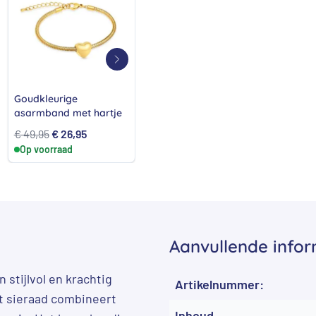
Goudkleurige
Lederen cognac
Lede
asarmband met hartje
asarmband met
asar
zilveren sluiting
van S
Oorspronkelijke
Huidige
Oorspronkelijke
Huidige
€
49,95
€
26,95
€
229,00
€
219,00
€
22
Op voorraad
prijs
prijs
Op voorraad
prijs
prijs
Op 
was:
is:
was:
is:
€ 49,95.
€ 26,95.
€ 229,00.
€ 219,00.
Aanvullende infor
n stijlvol en krachtig
Artikelnummer:
it sieraad combineert
Inhoud