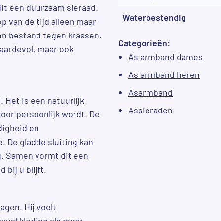
dit een duurzaam sieraad.
Waterbestendig
op van de tijd alleen maar
t en bestand tegen krassen.
Categorieën:
waardevol, maar ook
As armband dames
As armband heren
Asarmband
 Het is een natuurlijk
Assieraden
door persoonlijk wordt. De
digheid en
. De gladde sluiting kan
. Samen vormt dit een
bij u blijft.
gen. Hij voelt
asual kleding als meer