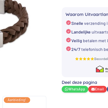
€ 229,00.
€
asarmband
met
Waarom Uitvaartla
Bruin
Snelle
verzending i
RVS
sluiting
Landelijke
uitvaar
aantal
Veilig
betalen met 
24/7
telefonisch b
Beoordel
Deel deze pagina
WhatsApp
Email
Aanbieding!
Aanbieding!
Aan