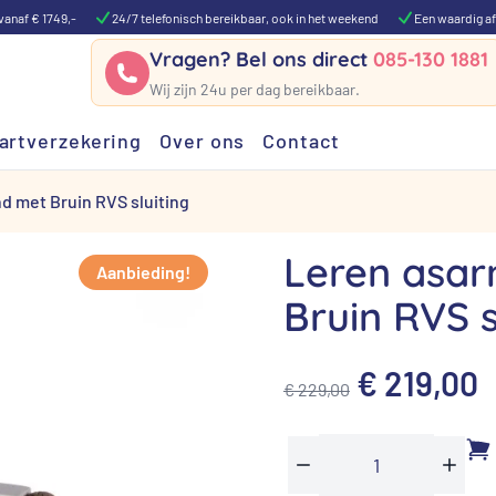
vanaf € 1749,-
24/7 telefonisch bereikbaar, ook in het weekend
Een waardig af
Vragen? Bel ons direct
085-130 1881
Wij zijn 24u per dag bereikbaar.
artverzekering
Over ons
Contact
 met Bruin RVS sluiting
Leren asa
Aanbieding!
Bruin RVS s
Oorspronk
H
€
219,00
€
229,00
prijs
p
was:
i
Leren
Min
Plus