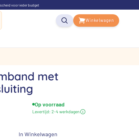
scheid voor ieder budget
Winkelwagen
rmband met
luiting
Op voorraad
elijke
uidige
Levertijd:
2-4 werkdagen
rijs
s:
In Winkelwagen