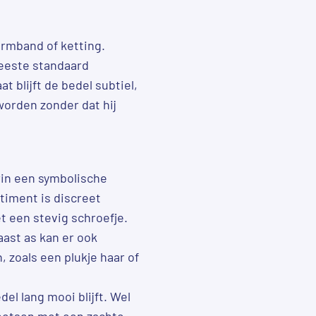
rmband of ketting.
meeste standaard
 blijft de bedel subtiel,
worden zonder dat hij
rin een symbolische
timent is discreet
t een stevig schroefje.
aast as kan er ook
 zoals een plukje haar of
del lang mooi blijft. Wel
poetsen met een zachte