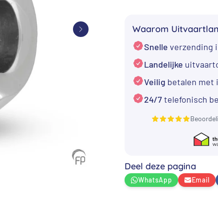
€ 189,00.
€
Zilver
-
Waarom Uitvaartla
Kat
Snelle
verzending i
en
muis
Landelijke
uitvaar
aantal
Veilig
betalen met 
24/7
telefonisch b
Beoordel
Deel deze pagina
WhatsApp
Email