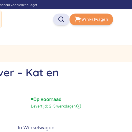
scheid voor ieder budget
Winkelwagen
ver – Kat en
Op voorraad
elijke
uidige
Levertijd:
2-5 werkdagen
rijs
s:
In Winkelwagen