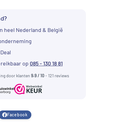
 144,00.
nd?
n heel Nederland & België
tonderneming
iDeal
ereikbaar op
085 - 130 18 81
ing door klanten
9.9 / 10
- 121 reviews
Facebook