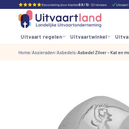
Beoordeling door klanten
9.9 / 10
- 121 reviews
Uitvaart 
Uitvaart regelen
Uitvaartwinkel
Uitva
Home
Assieraden
Asbedels
Asbedel Zilver – Kat en m