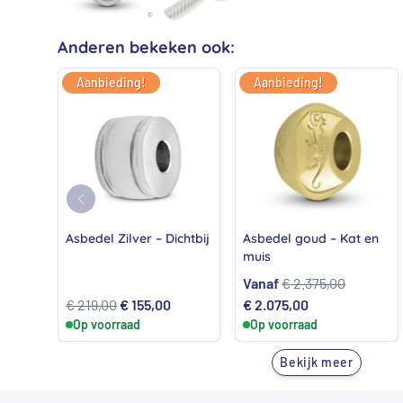
Anderen bekeken ook:
Aanbieding!
Aanbieding!
Asbedel Zilver – Dichtbij
Asbedel goud – Kat en
muis
Vanaf
€
2.375,00
Oorspronkelijke
Huidige
Oorspronkelijke
Huidige
€
219,00
€
155,00
€
2.075,00
Op voorraad
prijs
prijs
prijs
Op voorraad
prijs
was:
is:
was:
is:
Bekijk meer
€ 219,00.
€ 155,00.
€ 2.375,00.
€ 2.075,00.