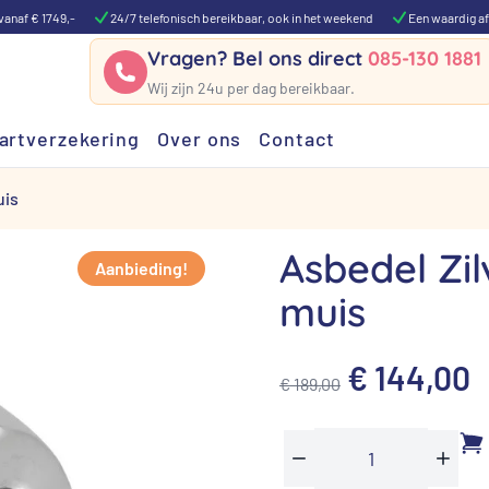
vanaf € 1749,-
24/7 telefonisch bereikbaar, ook in het weekend
Een waardig af
Vragen? Bel ons direct
085-130 1881
Wij zijn 24u per dag bereikbaar.
artverzekering
Over ons
Contact
uis
Asbedel Zil
Aanbieding!
muis
Oorspronk
H
€
144,00
€
189,00
prijs
p
was:
i
Asbedel
Min
Plus