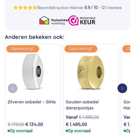
Beoordeling door klanten
9.9 / 10
- 121 reviews
Anderen bekeken ook:
Aanbieding!
Aanbieding!
Aan
Zilveren asbedel – Stilte
Gouden asbedel
Goud
dierenpootjes
Harm
Vanaf
€
1.685,00
Vana
Oorspronkelijke
Huidige
Oorspronkelijke
Huidige
Oorsp
€
179,00
€
134,00
€
1.485,00
€
1.7
Op voorraad
prijs
prijs
prijs
Op voorraad
prijs
prijs
Op v