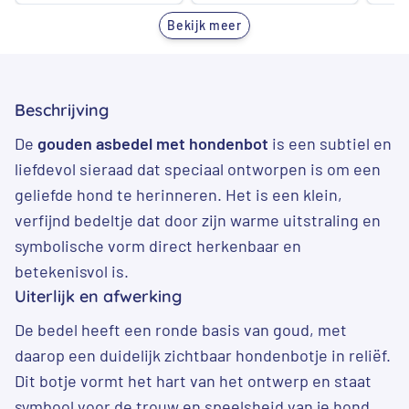
was:
is:
was:
is:
was:
Bekijk meer
€ 179,00.
€ 134,00.
€ 1.685,00.
€ 1.485,00.
€ 1.9
Beschrijving
De
gouden asbedel met hondenbot
is een subtiel en
liefdevol sieraad dat speciaal ontworpen is om een
geliefde hond te herinneren. Het is een klein,
verfijnd bedeltje dat door zijn warme uitstraling en
symbolische vorm direct herkenbaar en
betekenisvol is.
Uiterlijk en afwerking
De bedel heeft een ronde basis van goud, met
daarop een duidelijk zichtbaar hondenbotje in reliëf.
Dit botje vormt het hart van het ontwerp en staat
symbool voor de trouw en speelsheid van je hond.