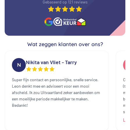
Gebaseerd op 121 reviews
Wat zeggen klanten over ons?
Nikita van Vliet - Tarry
N
Super fijn contact en persoonlijke, snelle service.
Cont
Leon denkt mee en adviseert voor een mooi
(te
afscheid. Ik zou Uitvaartland zeker aanbevelen om
mee
een moeilijke periode makkelijker te maken.
bin
Bedankt!
mak
sch
dam
Lee
heb