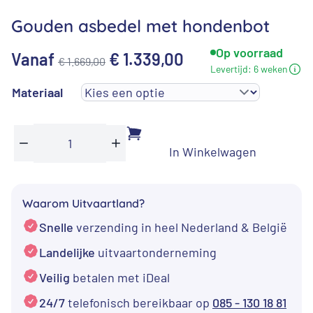
Gouden asbedel met hondenbot
Op voorraad
Oorspronkelijke
Huidige
Vanaf
€
1.339,00
€
1.669,00
Levertijd:
6 weken
prijs
prijs
Materiaal
was:
is:
€ 1.669,00.
€ 1.339,00.
In Winkelwagen
Gouden
Min
Plus
asbedel
met
Waarom Uitvaartland?
hondenbot
Snelle
verzending in heel Nederland & België
aantal
Landelijke
uitvaartonderneming
Veilig
betalen met iDeal
24/7
telefonisch bereikbaar op
085 - 130 18 81