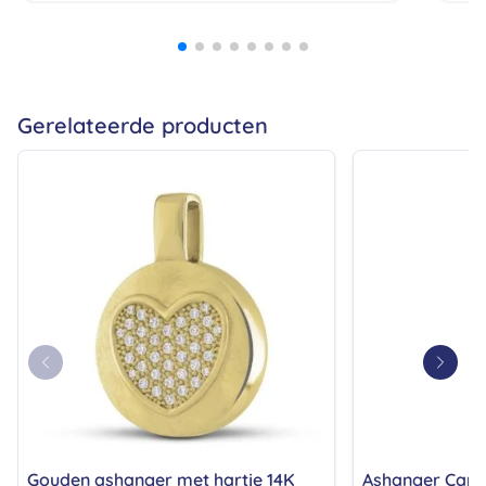
all
bij
prij
ech
zij
Gerelateerde producten
Gouden ashanger met hartje 14K
Ashanger Caps