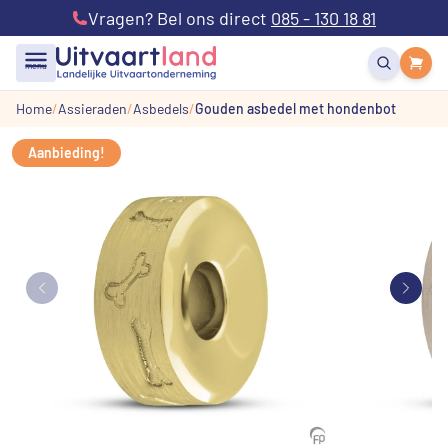
Vragen? Bel ons direct
085 - 130 18 81
menu
Home
Assieraden
Asbedels
Gouden asbedel met hondenbot
Aanbieding!