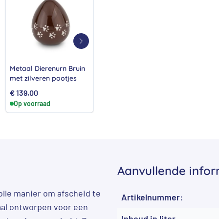
Metaal Dierenurn Bruin
Kattenurn liggend van
De S
met zilveren pootjes
metaal – Grijs
diere
€
139,00
€
159,00
€
192
Op voorraad
Op voorraad
Op 
Aanvullende infor
lle manier om afscheid te
Artikelnummer:
aal ontworpen voor een
Inhoud in liter