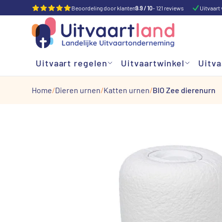
Beoordeling door klanten
9.9 / 10
- 121 reviews
Uitvaart 
Uitvaart regelen
Uitvaartwinkel
Uitva
Home
Dieren urnen
Katten urnen
BIO Zee dierenurn