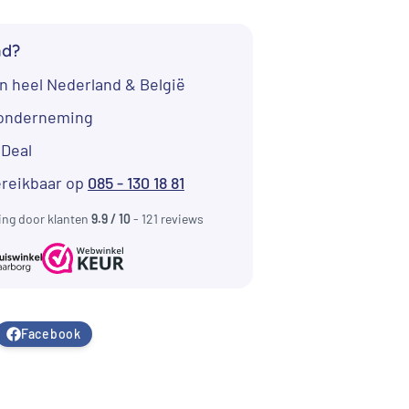
nd?
n heel Nederland & België
tonderneming
iDeal
ereikbaar op
085 - 130 18 81
ing door klanten
9.9 / 10
- 121 reviews
Facebook