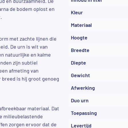
oud en duurzaamheid. De
waarna de bodem oplost en
Kleur
.
Materiaal
Hoogte
orm met zachte lijnen die
id. De urn is wit van
Breedte
en natuurlijke en kalme
anden zijn subtiel
Diepte
 een afmeting van
Gewicht
 breed is hij groot genoeg
Afwerking
Duo urn
afbreekbaar materiaal. Dat
Toepassing
re milieubelastende
offen zorgen ervoor dat de
Levertijd