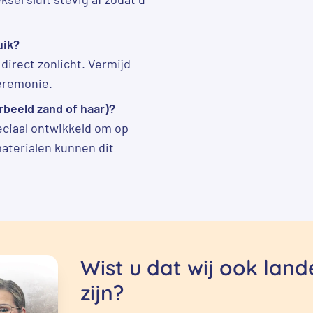
uik?
direct zonlicht. Vermijd
eremonie.
rbeeld zand of haar)?
eciaal ontwikkeld om op
materialen kunnen dit
Wist u dat wij ook lan
zijn?