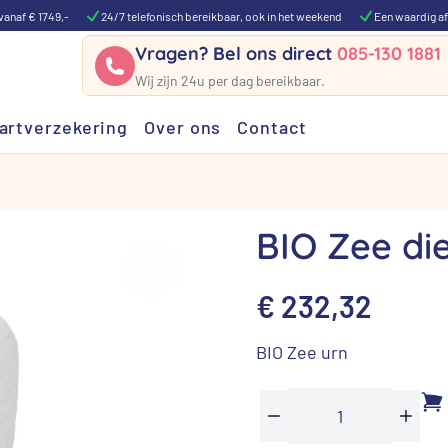
vanaf € 1749,-
24/7 telefonisch bereikbaar, ook in het weekend
Een waardig af
Vragen? Bel ons direct
085-130 1881
Wij zijn 24u per dag bereikbaar.
artverzekering
Over ons
Contact
BIO Zee di
€
232,32
BIO Zee urn
BIO
Min
Plus