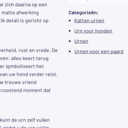
ar zich daarna op een
e matte afwerking
Categorieën:
k detail is gericht op
Katten urnen
Urn voor honden
Urnen
verheid, rust en vrede. De
Urnen voor een paard
ven: alles keert terug
ter symboliseert het
 van uw hond verder reist.
uw trouwe vriend
 troostend moment dat
kunt de urn zelf vullen
, zodat u de urn veilig