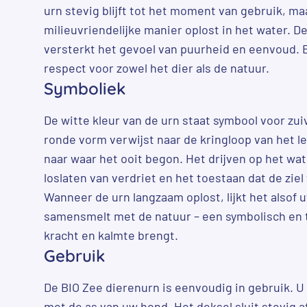
urn stevig blijft tot het moment van gebruik, ma
milieuvriendelijke manier oplost in het water. D
versterkt het gevoel van puurheid en eenvoud. El
respect voor zowel het dier als de natuur.
Symboliek
De witte kleur van de urn staat symbool voor zui
ronde vorm verwijst naar de kringloop van het le
naar waar het ooit begon. Het drijven op het wa
loslaten van verdriet en het toestaan dat de ziel
Wanneer de urn langzaam oplost, lijkt het alsof 
samensmelt met de natuur – een symbolisch en
kracht en kalmte brengt.
Gebruik
De BIO Zee dierenurn is eenvoudig in gebruik. U 
met de as van uw hond. Het deksel sluit stevig af