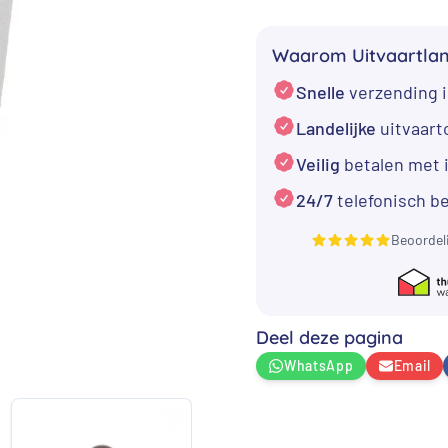
Zee
dierenurn
Waarom Uitvaartla
aantal
Snelle
verzending i
Landelijke
uitvaar
Veilig
betalen met 
24/7
telefonisch b
Beoordel
Deel deze pagina
WhatsApp
Email