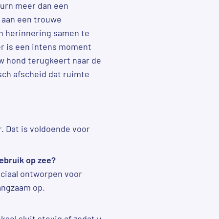
enurn meer dan een
n aan een trouwe
n herinnering samen te
er is een intens moment
uw hond terugkeert naar de
sch afscheid dat ruimte
r. Dat is voldoende voor
gebruik op zee?
peciaal ontworpen voor
langzaam op.
ksel sluit stevig af zodat u