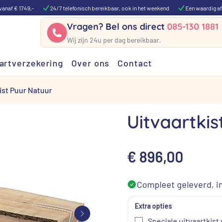
vanaf € 1749,-
24/7 telefonisch bereikbaar, ook in het weekend
Een waardig af
Vragen? Bel ons direct
085-130 1881
Wij zijn 24u per dag bereikbaar.
artverzekering
Over ons
Contact
ist Puur Natuur
Uitvaartkis
€
896,00
Compleet geleverd, in
Speciale uitvaartkist