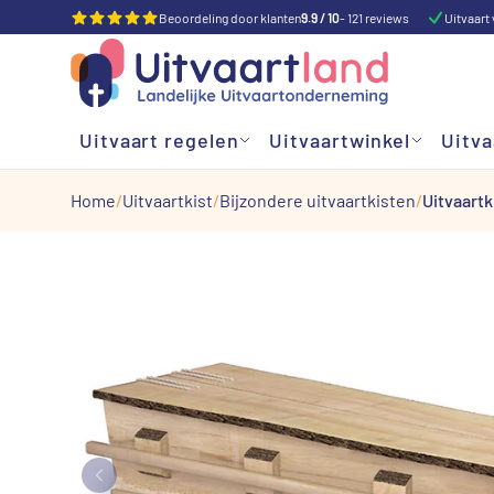
Beoordeling door klanten
9.9 / 10
- 121 reviews
Uitvaart 
Uitvaart regelen
Uitvaartwinkel
Uitva
Home
Uitvaartkist
Bijzondere uitvaartkisten
Uitvaartk