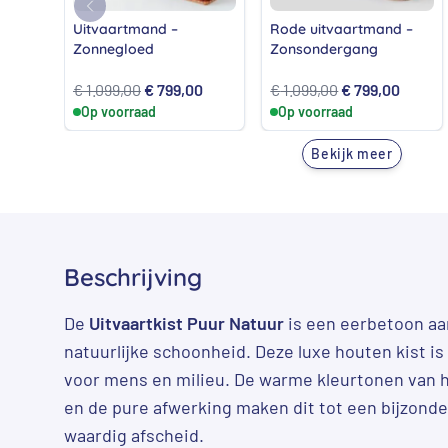
Uitvaartmand –
Rode uitvaartmand –
Zonnegloed
Zonsondergang
Oorspronkelijke
Huidige
Oorspronkelijk
Huidig
€
1.099,00
€
799,00
€
1.099,00
€
799,00
Op voorraad
prijs
prijs
Op voorraad
prijs
prijs
was:
is:
was:
is:
Bekijk meer
€ 1.099,00.
€ 799,00.
€ 1.099,00.
€ 799,
Beschrijving
De
Uitvaartkist Puur Natuur
is een eerbetoon aa
natuurlijke schoonheid. Deze luxe houten kist 
voor mens en milieu. De warme kleurtonen van he
en de pure afwerking maken dit tot een bijzonder
waardig afscheid.