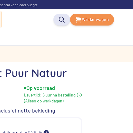
scheid voor ieder budget
Winkelwagen
t Puur Natuur
Op voorraad
Levertijd:
6 uur na bestelling
(Alleen op werkdagen)
clusief nette bekleding
 schilderset
(+€ 29,95)