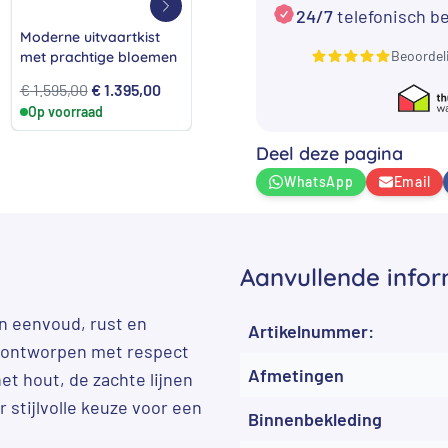
24/7
telefonisch b
Moderne uitvaartkist
Witte uitvaartkist met
Uitva
Beoordel
met prachtige bloemen
Fluitenkruid
Blau
e
e
Oorspronkelijke
Huidige
Oorspronkelijke
Huidige
€
1.595,00
€
1.395,00
€
1.695,00
€
1.395,00
€
89
Op voorraad
prijs
prijs
Op voorraad
prijs
prijs
Op 
was:
is:
was:
is:
Deel deze pagina
00.
€ 1.595,00.
€ 1.395,00.
€ 1.695,00.
€ 1.395,00.
WhatsApp
Email
Aanvullende infor
n eenvoud, rust en
Artikelnummer:
is ontworpen met respect
Afmetingen
t hout, de zachte lijnen
 stijlvolle keuze voor een
Binnenbekleding