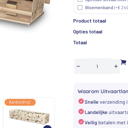
Bloemenband
(+€ 249
Product totaal
Opties totaal
Totaal
Uitvaartkist
Min
Plus
Puur
Natuur
Waarom Uitvaartla
aantal
Snelle
verzending i
Aanbieding!
Aanbieding!
Aan
Landelijke
uitvaar
Veilig
betalen met 