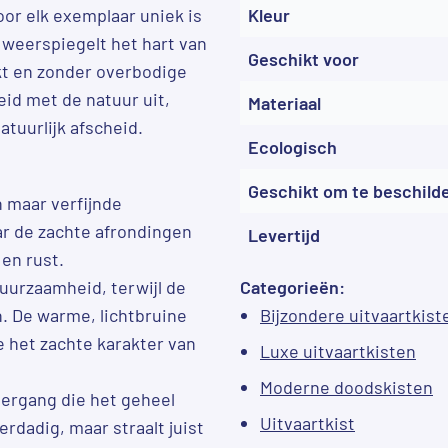
or elk exemplaar uniek is
Kleur
” weerspiegelt het hart van
Geschikt voor
rkt en zonder overbodige
eid met de natuur uit,
Materiaal
atuurlijk afscheid.
Ecologisch
Geschikt om te beschild
 maar verfijnde
ar de zachte afrondingen
Levertijd
en rust.
duurzaamheid, terwijl de
Categorieën:
en. De warme, lichtbruine
Bijzondere uitvaartkist
ie het zachte karakter van
Luxe uitvaartkisten
Moderne doodskisten
vergang die het geheel
Uitvaartkist
erdadig, maar straalt juist