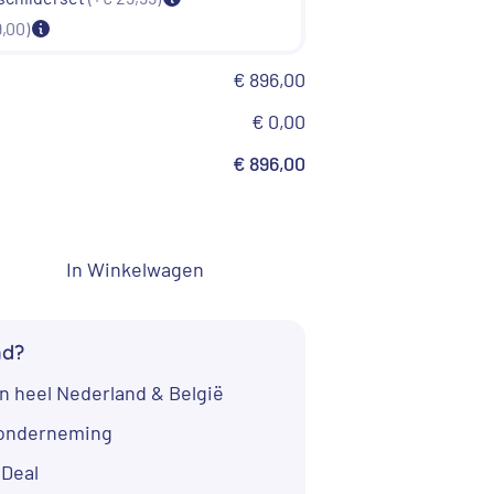
,00)
€ 896,00
€ 0,00
€ 896,00
In Winkelwagen
nd?
n heel Nederland & België
bieding!
Aanbieding!
Aanbieding
tonderneming
iDeal