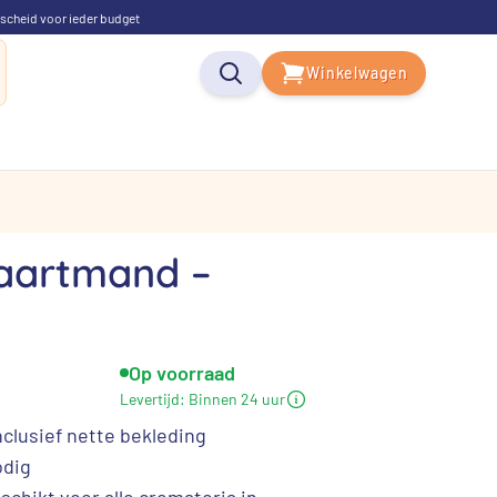
scheid voor ieder budget
Winkelwagen
vaartmand –
Op voorraad
kelijke
Huidige
Levertijd:
Binnen 24 uur
prijs
clusief nette bekleding
is:
odig
chikt voor alle crematoria in