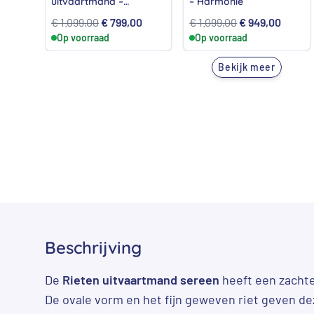
uitvaartmand –
– Harmonie
Avondlicht
Oorspronkelijke
Huidige
Oorspronkelijk
Huidig
€
1.099,00
€
799,00
€
1.099,00
€
949,00
Op voorraad
prijs
prijs
Op voorraad
prijs
prijs
was:
is:
was:
is:
Bekijk meer
€ 1.099,00.
€ 799,00.
€ 1.099,00.
€ 949,
Beschrijving
De
Rieten uitvaartmand sereen
heeft een zachte,
De ovale vorm en het fijn geweven riet geven d