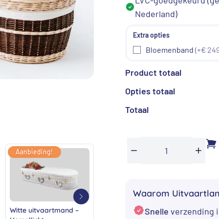
€ 1.099,0
Nederland)
Bloemenband
(+€ 249
Product totaal
Opties totaal
Totaal
Aanbieding!
Aanbieding!
Aan
Rieten
Min
Plus
uitvaartmand
-
Waarom Uitvaartla
Sereen
Snelle
verzending i
aantal
Witte uitvaartmand –
Uitvaartmand – Rustiek
Rode