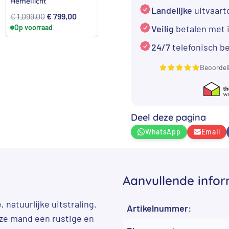
Hemellicht
Zons
Landelijke
uitvaar
e
e
Oorspronkelijke
Huidige
Oorspronkelijke
Huidige
€
1.099,00
€
799,00
€
1.099,00
€
799,00
€
1.0
Veilig
betalen met 
Op voorraad
prijs
prijs
Op voorraad
prijs
prijs
Op 
was:
is:
was:
is:
24/7
telefonisch b
00.
€ 1.099,00.
€ 799,00.
€ 1.099,00.
€ 799,00.
Beoordel
Deel deze pagina
WhatsApp
Email
Aanvullende infor
 natuurlijke uitstraling.
Artikelnummer:
eze mand een rustige en