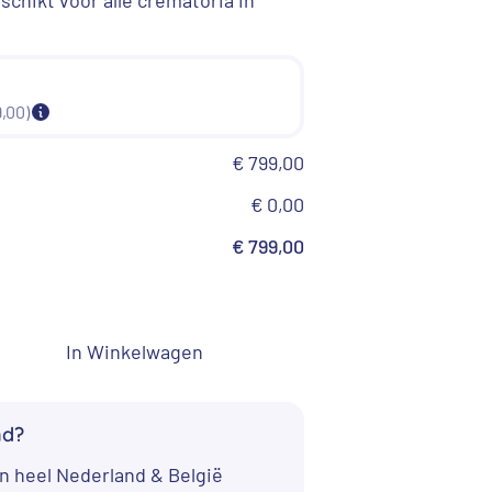
0.
€ 799,00.
,00)
€ 799,00
€ 0,00
€ 799,00
bieding!
Aanbieding!
Aanbieding
In Winkelwagen
nd?
Uitvaartman
regenboog
n heel Nederland & België
 uitvaartmand –
Uitvaartmand –