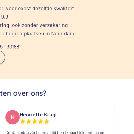
r, voor exact dezelfde kwaliteit
 9,9
ering, ook zonder verzekering
en begraafplaatsen in Nederland
85-1301881
ten over ons?
Henriette Kruijt
H
Contact ging via Leon, altijd bereikbaar (telefonisch en
Ui