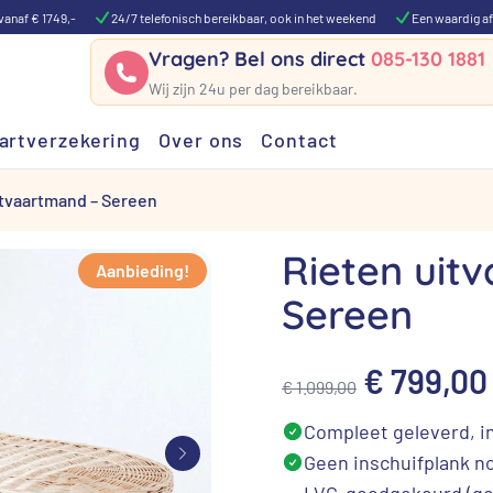
vanaf € 1749,-
24/7 telefonisch bereikbaar, ook in het weekend
Een waardig af
Vragen? Bel ons direct
085-130 1881
Wij zijn 24u per dag bereikbaar.
artverzekering
Over ons
Contact
itvaartmand – Sereen
Rieten uit
Aanbieding!
Sereen
Oorspron
€
799,00
€
1.099,00
prijs
Compleet geleverd, in
was:
Geen inschuifplank n
LVC-goedgekeurd (ges