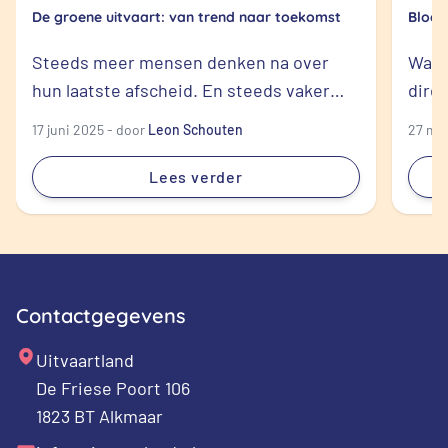
De groene uitvaart: van trend naar toekomst
Bloem
Wann
Steeds meer mensen denken na over
dire
hun laatste afscheid. En steeds vaker
overl
komt daarbij één vraag naar boven: kan
27 mei
17 juni 2025 - door
Leon Schouten
kunn
het ook duurzamer? Het antwoord is: ja.
Maar
Een groene uitvaart is allang geen
Lees verder
uitzondering meer. Het is een keuze die
past bij deze tijd. En misschien ook bij u.
Wat is een groene uitvaart? Een groene
[…]
Contactgegevens
Uitvaartland
De Friese Poort 106
1823 BT Alkmaar