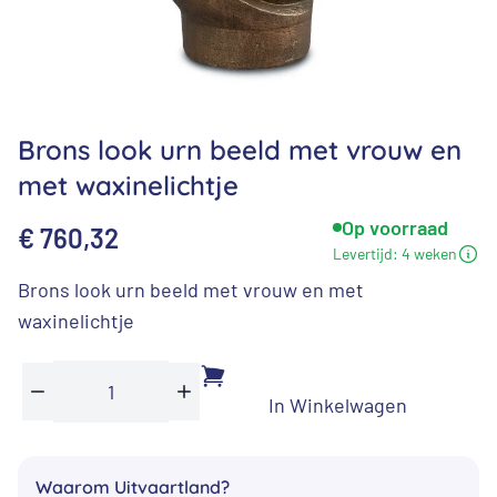
Brons look urn beeld met vrouw en
met waxinelichtje
Op voorraad
€
760,32
Levertijd:
4 weken
Brons look urn beeld met vrouw en met
waxinelichtje
In Winkelwagen
Brons
Min
Plus
look
urn
Waarom Uitvaartland?