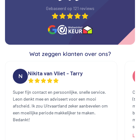
Gebaseerd op 121 reviews
Wat zeggen klanten over ons?
Nikita van Vliet - Tarry
N
Super fijn contact en persoonlijke, snelle service.
Cont
Leon denkt mee en adviseert voor een mooi
(te
afscheid. Ik zou Uitvaartland zeker aanbevelen om
mee
een moeilijke periode makkelijker te maken.
bin
Bedankt!
mak
sch
dam
Lee