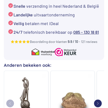
beeld
Snelle
verzending in heel Nederland & België
met
vrouw
Landelijke
uitvaartonderneming
en
Veilig
betalen met iDeal
met
24/7
telefonisch bereikbaar op
085 - 130 18 81
waxinelichtje
aantal
Beoordeling door klanten
9.9 / 10
- 121 reviews
Anderen bekeken ook: