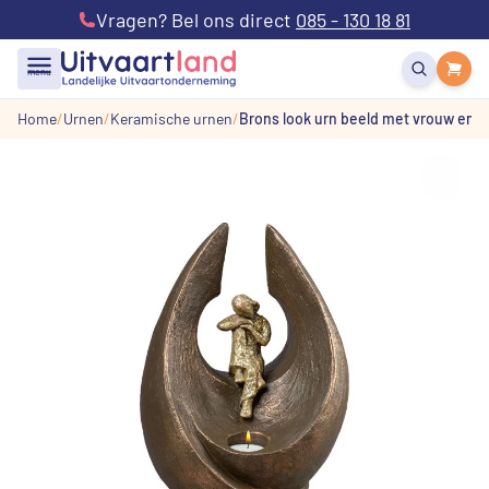
Vragen? Bel ons direct
085 - 130 18 81
menu
Home
Urnen
Keramische urnen
Brons look urn beeld met vrouw en m