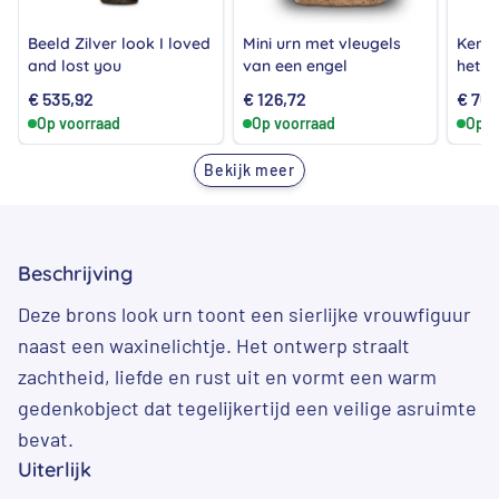
Beeld Zilver look I loved
Mini urn met vleugels
Keram
and lost you
van een engel
het o
€
535,92
€
126,72
€
760
Op voorraad
Op voorraad
Op v
Bekijk meer
Beschrijving
Deze brons look urn toont een sierlijke vrouwfiguur
naast een waxinelichtje. Het ontwerp straalt
zachtheid, liefde en rust uit en vormt een warm
gedenkobject dat tegelijkertijd een veilige asruimte
bevat.
Uiterlijk