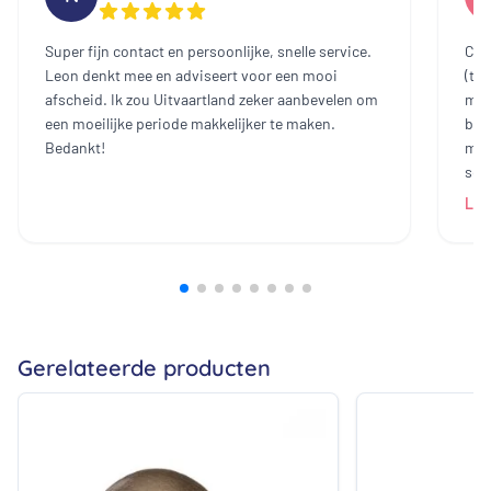
Super fijn contact en persoonlijke, snelle service.
Cont
Leon denkt mee en adviseert voor een mooi
(te
afscheid. Ik zou Uitvaartland zeker aanbevelen om
mee
een moeilijke periode makkelijker te maken.
bin
Bedankt!
mak
sch
dam
Lee
heb
all
bij
prij
ech
zij
Gerelateerde producten