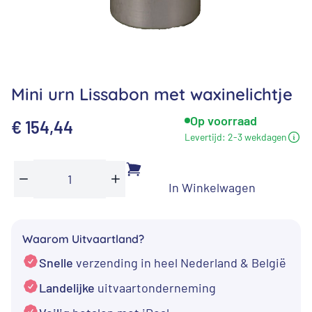
Mini urn Lissabon met waxinelichtje
Op voorraad
€
154,44
Levertijd:
2-3 wekdagen
In Winkelwagen
Mini
Min
Plus
urn
Lissabon
Waarom Uitvaartland?
met
Snelle
verzending in heel Nederland & België
waxinelichtje
aantal
Landelijke
uitvaartonderneming