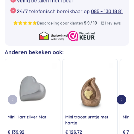
Veilig
betalen met iDeal
24/7
telefonisch bereikbaar op
085 - 130 18 81
Beoordeling door klanten
9.9 / 10
- 121 reviews
Anderen bekeken ook:
Mini Hart zilver Mat
Mini troost urntje met
Mini 
hartje
€
139,92
€
126,72
€
75,