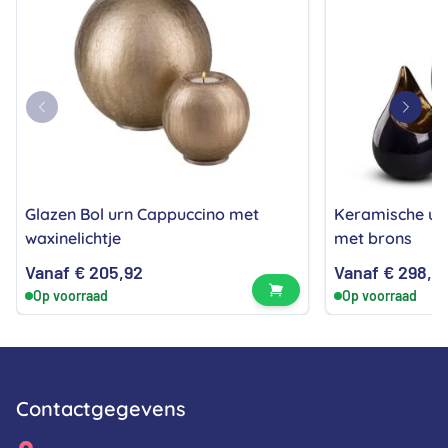
Glazen Bol urn Cappuccino met
Keramische ur
waxinelichtje
met brons
Vanaf
€
205,92
Vanaf
€
298,3
Bekijk product
Op voorraad
Op voorraad
Contactgegevens