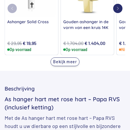
Ashanger Solid Cross
Gouden ashanger in de
Goude
vorm van een kruis 14K
vorm
urntj
Oorspronkelijke
Huidige
Oorspronkelijke
Huidige
€
29,95
€
19,95
€
1.704,00
€
1.404,00
€
1.2
Op voorraad
prijs
prijs
Op voorraad
prijs
prijs
Niet
was:
is:
was:
is:
Bekijk meer
€ 29,95.
€ 19,95.
€ 1.704,00.
€ 1.404,00.
Beschrijving
As hanger hart met rose hart – Papa RVS
(inclusief ketting)
Met de As hanger hart met rose hart – Papa RVS
houdt u uw dierbare op een stijlvolle en bijzondere