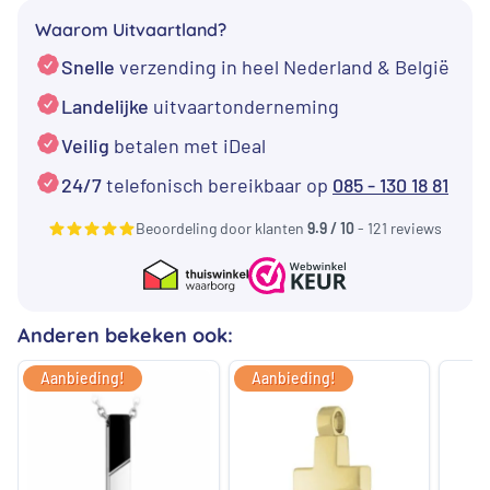
Hart
Waarom Uitvaartland?
met
Snelle
verzending in heel Nederland & België
Rose
Hart
Landelijke
uitvaartonderneming
-
Veilig
betalen met iDeal
Papa
24/7
telefonisch bereikbaar op
085 - 130 18 81
RVS
aantal
Beoordeling door klanten
9.9 / 10
- 121 reviews
Anderen bekeken ook:
Aanbieding!
Aanbieding!