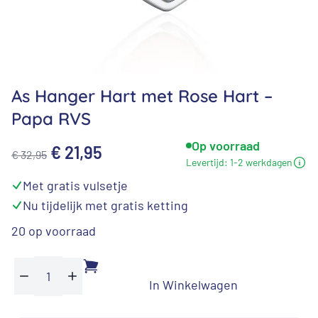
As Hanger Hart met Rose Hart –
Papa RVS
Op voorraad
Oorspronkelijke
Huidige
€
21,95
€
32,95
Levertijd:
1-2 werkdagen
prijs
prijs
⁠Met gratis vulsetje
was:
is:
⁠Nu tijdelijk met gratis ketting
€ 32,95.
€ 21,95.
20 op voorraad
In Winkelwagen
As
Min
Plus
Hanger