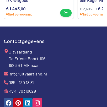
18K Witgoud
een Kegel 14K
Oors
€
1.443,00
€
2.4
€
2.695,00
Bekijk product
Niet op voorraad
Niet op voorraad
prijs
was:
€ 2.6
Contactgegevens
Uitvaartland
De Friese Poort 106
1823 BT Alkmaar
info@uitvaartland.nl
085 - 130 18 81
KVK: 70310629