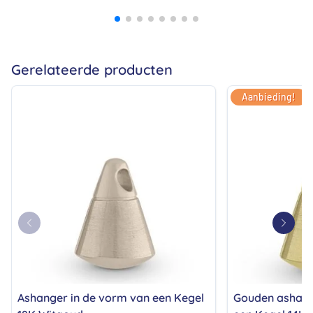
bij
prij
ech
zij
Gerelateerde producten
Aanbieding!
Ashanger in de vorm van een Kegel
Gouden ashang