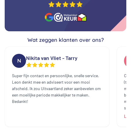
Wat zeggen klanten over ons?
Nikita van Vliet - Tarry
N
Super fijn contact en persoonlijke, snelle service.
Cont
Leon denkt mee en adviseert voor een mooi
(te
afscheid. Ik zou Uitvaartland zeker aanbevelen om
mee
een moeilijke periode makkelijker te maken.
bin
Bedankt!
mak
sch
dam
Lee
heb
all